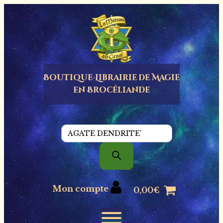
Panneau de gestion des cookies
Boutique-Librairie de
Magie
en Brocéliande
Recherche
de
produits
Mon compte
0,00
€