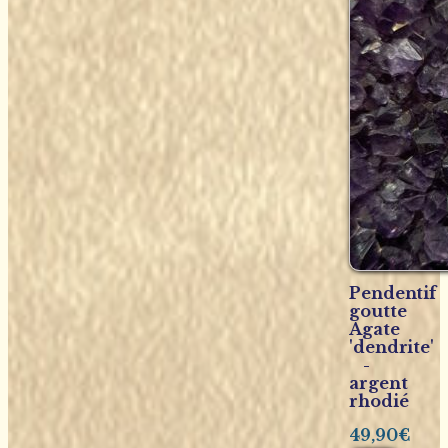
Pendentif
goutte
Agate
'dendrite'
-
argent
rhodié
49,90
€