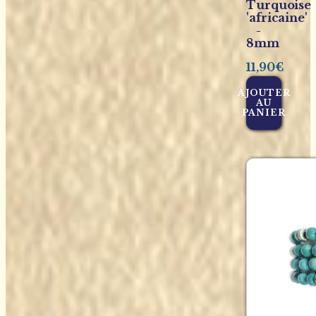
Turquoise
'africaine'
-
8mm
11,90
€
AJOUTER
AU
PANIER