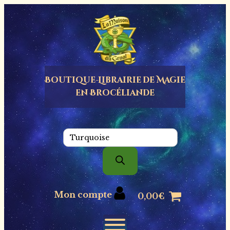
Panneau de gestion des cookies
Boutique-Librairie de
Magie
en Brocéliande
Recherche
de
produits
Mon compte
0,00
€