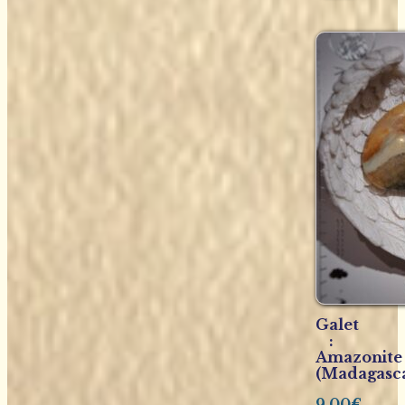
Galet
:
Amazonite
(Madagasc
9,00
€