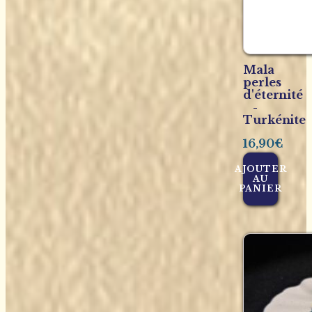
Mala
perles
d'éternité
-
Turkénite
16,90
€
AJOUTER
AU
PANIER