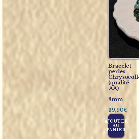
Bracelet
perles
Chrysocoll
(qualité
AA)
-
8mm
39,90
€
AJOUTER
AU
PANIER