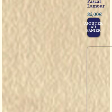
Pascal
Lamour
35,00
€
AJOUTER
AU
PANIER