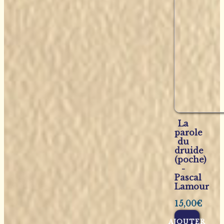
La
parole
du
druide
(poche)
-
Pascal
Lamour
15,00
€
AJOUTER