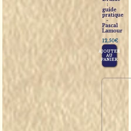
:
guide
pratique
-
Pascal
Lamour
12,50
€
AJOUTER
AU
PANIER