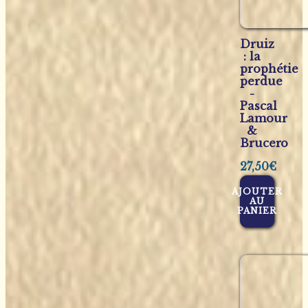
Druiz
: la
prophétie
perdue
-
Pascal
Lamour
&
Brucero
27,50
€
AJOUTER
AU
PANIER