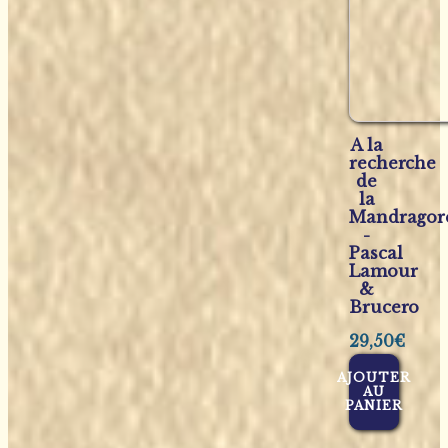
A la
recherche
de
la
Mandragor
-
Pascal
Lamour
&
Brucero
29,50
€
AJOUTER
AU
PANIER