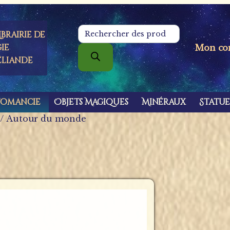
brairie de
Recherche
de
ie
Mon co
produits
éliande
tomancie
Objets Magiques
Minéraux
Statue
/ Autour du monde