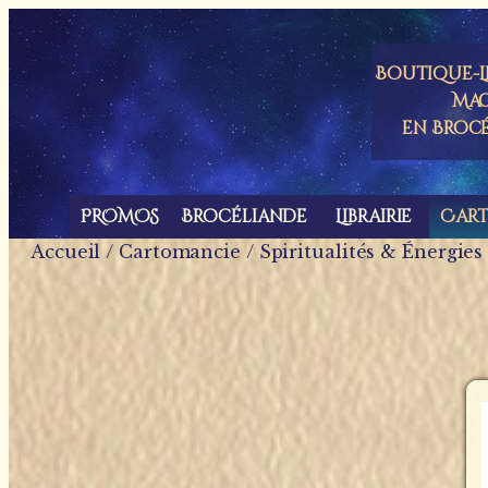
Panneau de gestion des cookies
Boutique-Li
Mag
en Broc
PROMOS
Brocéliande
Librairie
Car
Accueil
/
Cartomancie
/
Spiritualités & Énergies