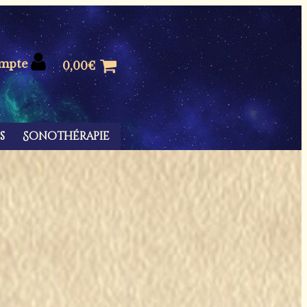
mpte
0,00
€
s
Sonothérapie