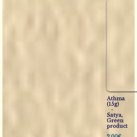
Athma
(15g)
-
Satya,
Green
product
2,00
€