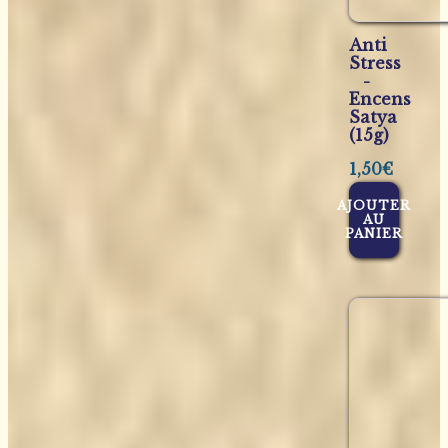
Anti
Stress
-
Encens
Satya
(15g)
1,50
€
AJOUTER
AU
PANIER