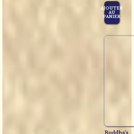
AJOUTER
AU
PANIER
Buddha's