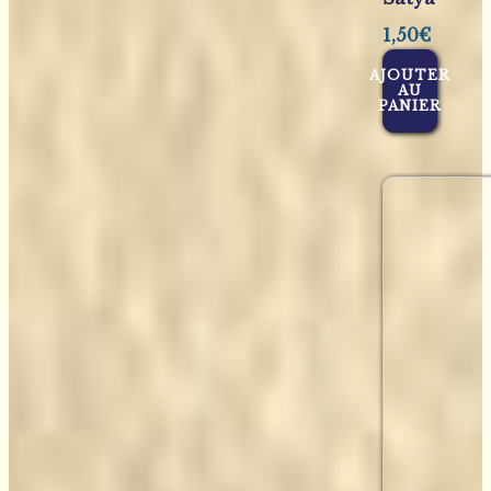
1,50
€
AJOUTER
AU
PANIER