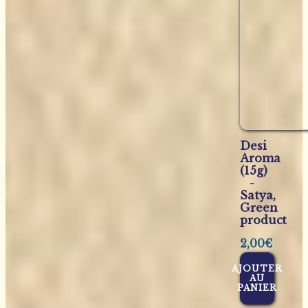
Desi
Aroma
(15g)
-
Satya,
Green
product
2,00
€
AJOUTER
AU
PANIER