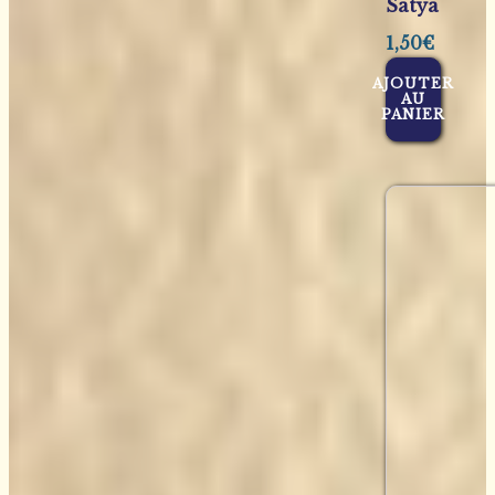
Satya
1,50
€
AJOUTER
AU
PANIER