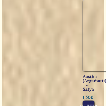
Aastha
(Argarbatti
-
Satya
1,50
€