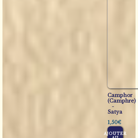
Camphor
(Camphre)
-
Satya
1,50
€
AJOUTER
AU