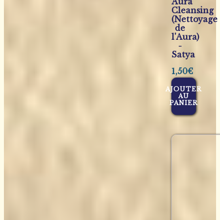
Aura
Cleansing
(Nettoyage
de
l'Aura)
-
Satya
1,50
€
AJOUTER
AU
PANIER