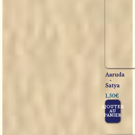
Aaruda
-
Satya
1,50
€
AJOUTER
AU
PANIER