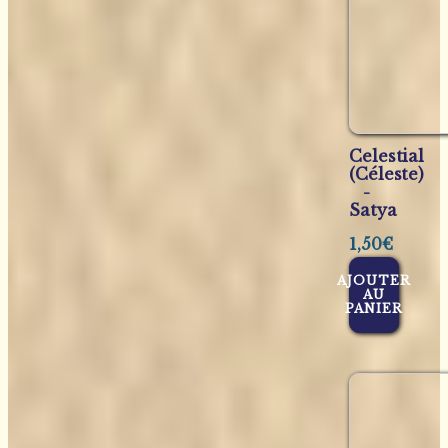
Celestial
(Céleste)
-
Satya
1,50
€
AJOUTER
AU
PANIER