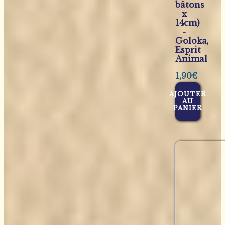
bâtons
x
14cm)
-
Goloka,
Esprit
Animal
1,90
€
AJOUTER
AU
PANIER