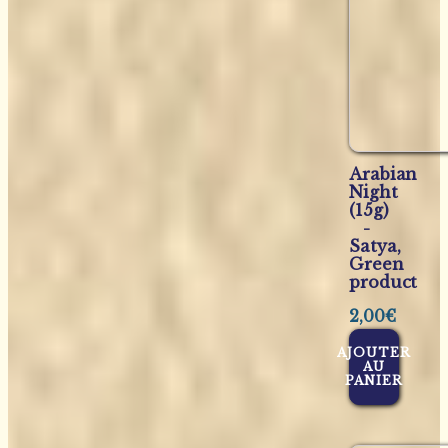
Arabian
Night
(15g)
-
Satya,
Green
product
2,00
€
AJOUTER
AU
PANIER