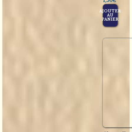
1,50
€
AJOUTER
AU
PANIER