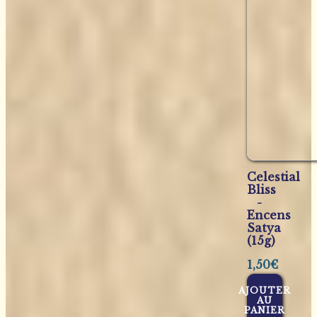
Celestial
Bliss
-
Encens
Satya
(15g)
1,50
€
AJOUTER
AU
PANIER