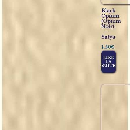
Black
Opium
(Opium
Noir)
-
Satya
1,50
€
LIRE
LA
SUITE