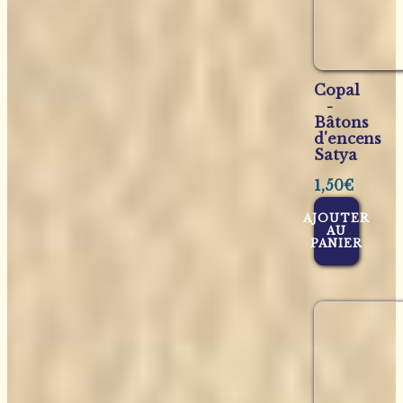
Copal
-
Bâtons
d'encens
Satya
1,50
€
AJOUTER
AU
PANIER