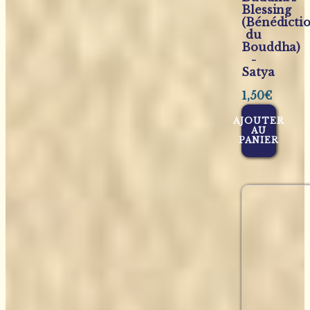
Blessing
(Bénédicti
du
Bouddha)
-
Satya
1,50
€
AJOUTER
AU
PANIER