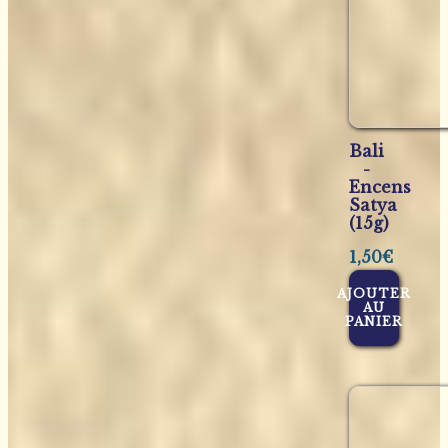
Bali
-
Encens
Satya
(15g)
1,50
€
AJOUTER
AU
PANIER