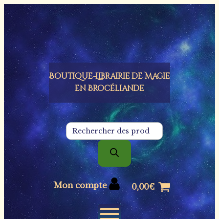
Panneau de gestion des cookies
Boutique-Librairie de
Magie
en Brocéliande
Recherche
de
produits
Mon compte
0,00
€