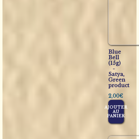
Blue
Bell
(15g)
-
Satya,
Green
product
2,00
€
AJOUTER
AU
PANIER