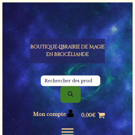
Panneau de gestion des cookies
Boutique-Librairie de
Magie
en Brocéliande
Recherche
de
produits
Mon compte
0,00
€