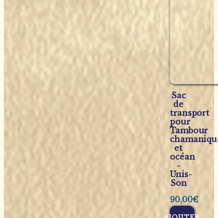
Sac
de
transport
pour
Tambour
chamaniqu
et
océan
-
Unis-
Son
90,00
€
AJOUTER