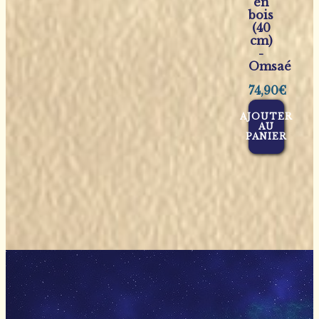
en
bois
(40
cm)
-
Omsaé
74,90
€
AJOUTER
AU
PANIER