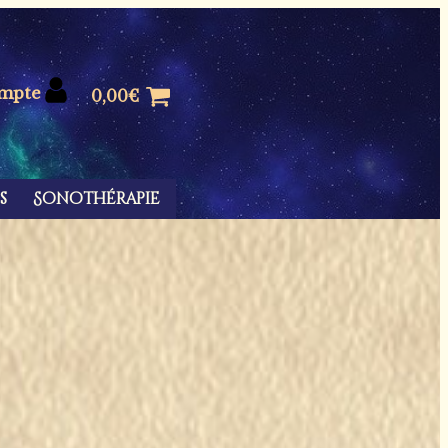
mpte
0,00
€
s
Sonothérapie