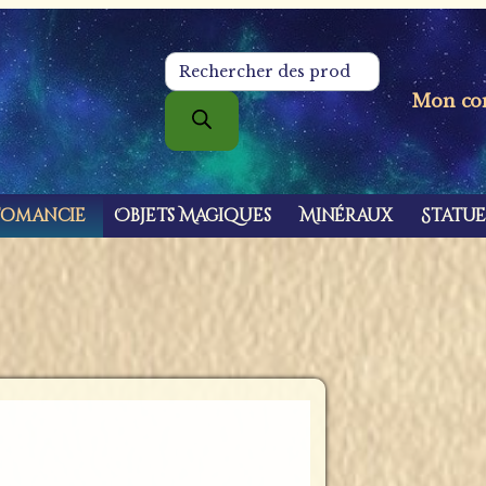
Recherche
de
Mon co
produits
tomancie
Objets Magiques
Minéraux
Statue