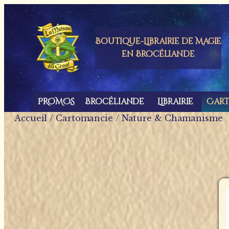
Panneau de gestion des cookies
Boutique-Librairie de
Magie
en Brocéliande
PROMOS
Brocéliande
Librairie
Car
Accueil
/
Cartomancie
/ Nature & Chamanisme