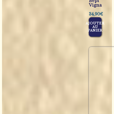
Bepi
Vigna
34,90
€
AJOUTER
AU
PANIER