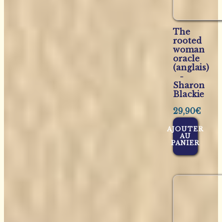
The
rooted
woman
oracle
(anglais)
-
Sharon
Blackie
29,90
€
AJOUTER
AU
PANIER