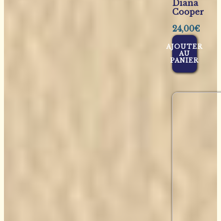
Diana
Cooper
24,00
€
AJOUTER
AU
PANIER