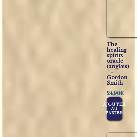
The
healing
spirits
oracle
(anglais)
-
Gordon
Smith
24,90
€
AJOUTER
AU
PANIER