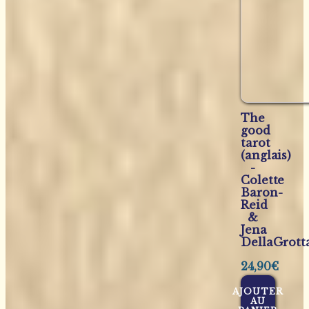
The
good
tarot
(anglais)
-
Colette
Baron-
Reid
&
Jena
DellaGrott
24,90
€
AJOUTER
AU