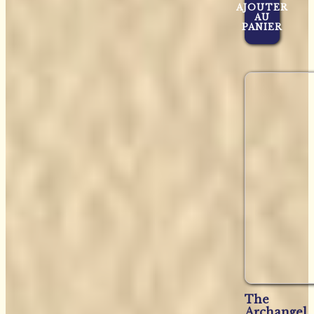
AJOUTER
AU
PANIER
The
Archangel