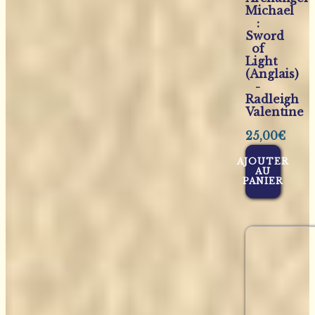
Michael
:
Sword
of
Light
(Anglais)
-
Radleigh
Valentine
25,00
€
AJOUTER
AU
PANIER