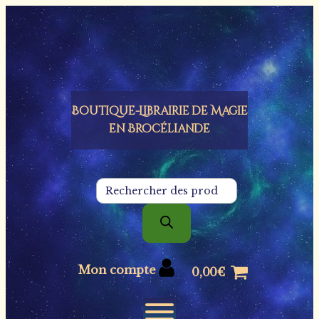
Panneau de gestion des cookies
Boutique-Librairie de
Magie
en Brocéliande
Recherche
de
produits
Mon compte
0,00
€