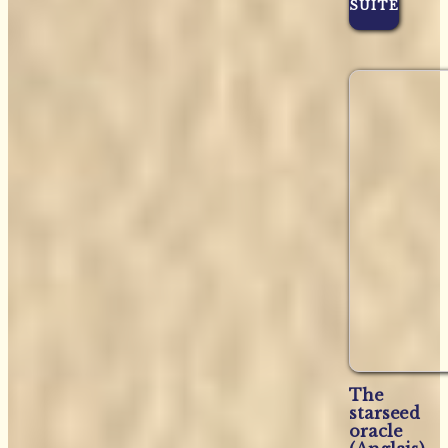
SUITE
The
starseed
oracle