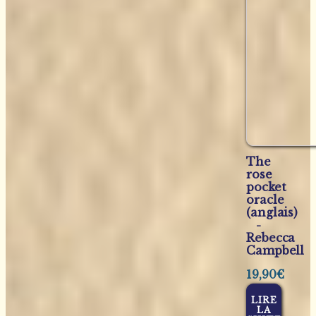
The
rose
pocket
oracle
(anglais)
-
Rebecca
Campbell
19,90
€
LIRE
LA