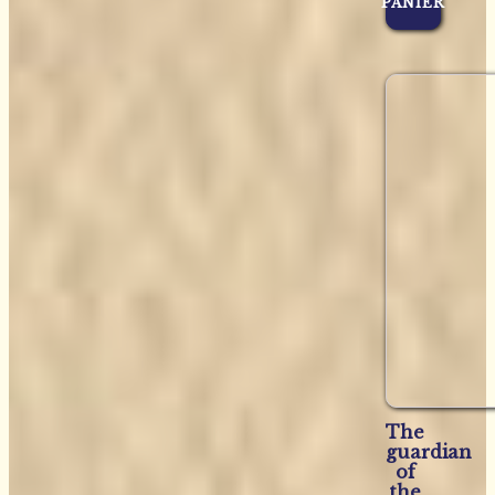
PANIER
The
guardian
of
the