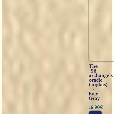
The
22
archangels
oracle
(anglais)
-
Kyle
Gray
19,90
€