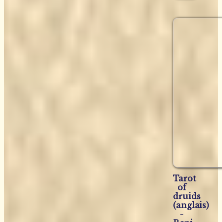
Tarot
of
druids
(anglais)
-