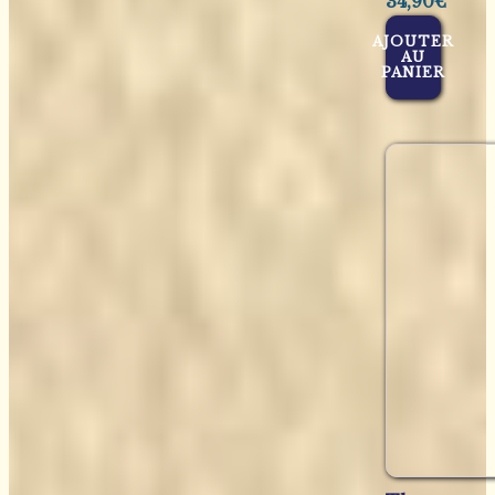
34,90
€
AJOUTER
AU
PANIER