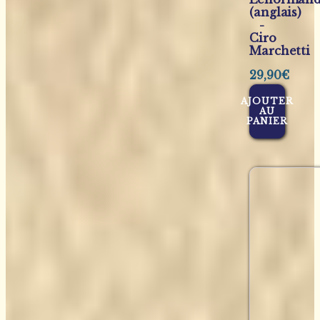
(anglais)
-
Ciro
Marchetti
29,90
€
AJOUTER
AU
PANIER