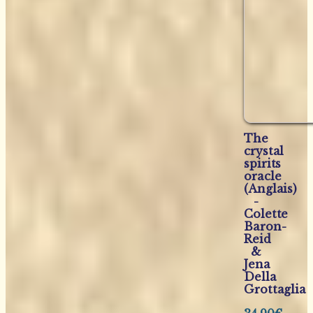
The
crystal
spirits
oracle
(Anglais)
-
Colette
Baron-
Reid
&
Jena
Della
Grottaglia