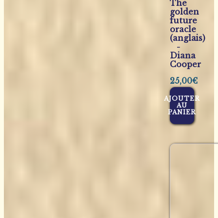
The
golden
future
oracle
(anglais)
-
Diana
Cooper
25,00
€
AJOUTER
AU
PANIER