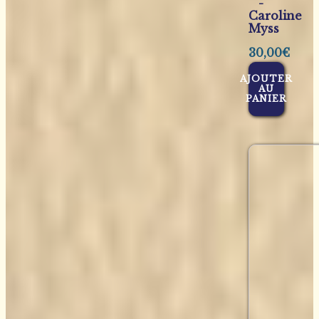
-
Caroline
Myss
30,00
€
AJOUTER
AU
PANIER