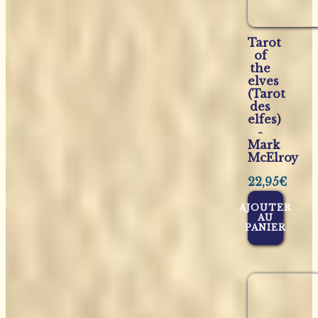
Tarot
of
the
elves
(Tarot
des
elfes)
-
Mark
McElroy
22,95
€
AJOUTER
AU
PANIER