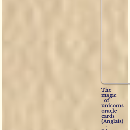
The
magic
of
unicorns
oracle
cards
(Anglais)
-