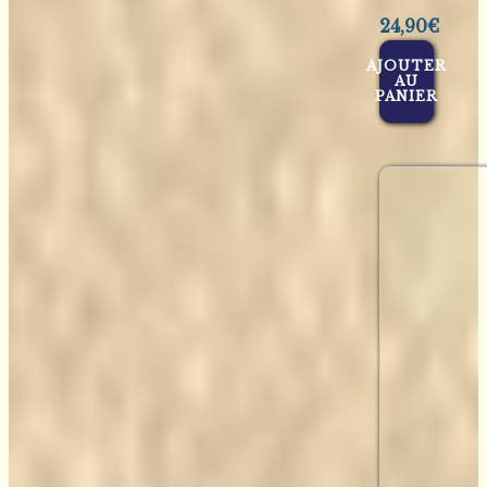
24,90
€
AJOUTER
AU
PANIER