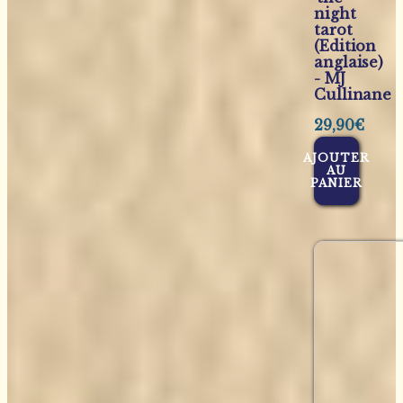
night
tarot
(Edition
anglaise)
- MJ
Cullinane
29,90
€
AJOUTER
AU
PANIER