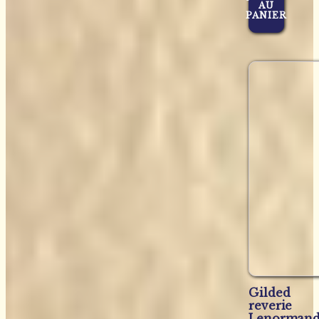
AU
PANIER
Gilded
reverie
Lenorman