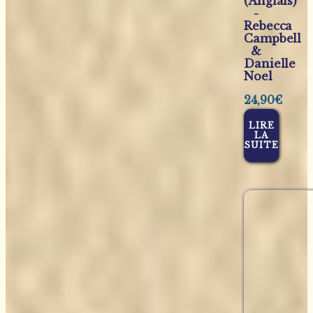
(Anglais)
-
Rebecca
Campbell
&
Danielle
Noel
24,90
€
LIRE
LA
SUITE