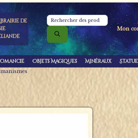
brairie de
Recherche
de
ie
Mon co
produits
éliande
tomancie
Objets Magiques
Minéraux
Statue
amanismes