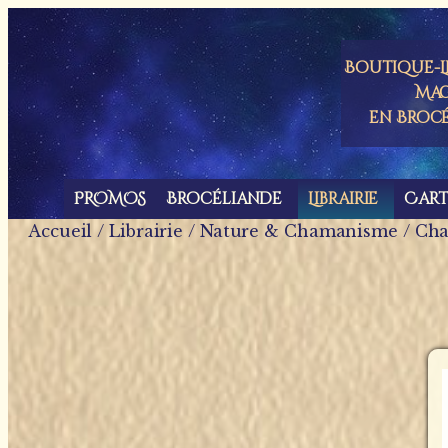
Panneau de gestion des cookies
Boutique-Li
Mag
en Broc
PROMOS
Brocéliande
Librairie
Car
Accueil
/
Librairie
/
Nature & Chamanisme
/ Ch