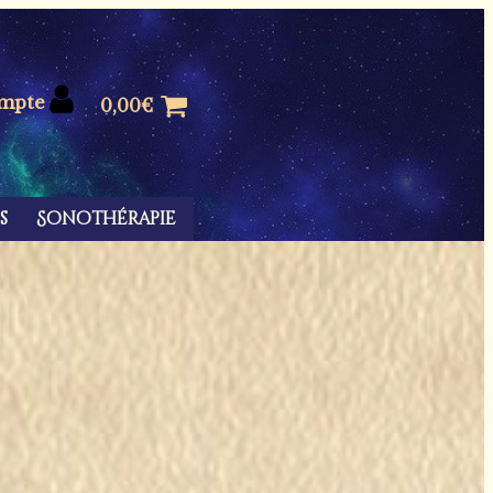
mpte
0,00
€
s
Sonothérapie