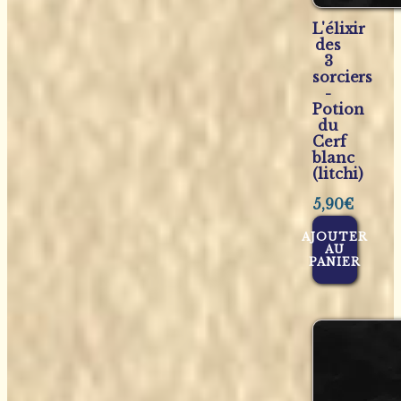
L'élixir
des
3
sorciers
-
Potion
du
Cerf
blanc
(litchi)
5,90
€
AJOUTER
AU
PANIER