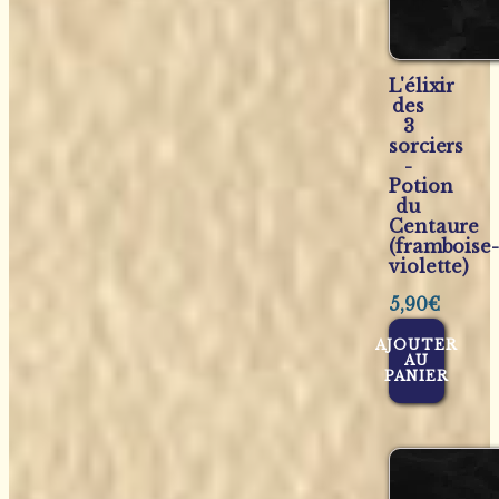
L'élixir
des
3
sorciers
-
Potion
du
Centaure
(framboise-
violette)
5,90
€
AJOUTER
AU
PANIER