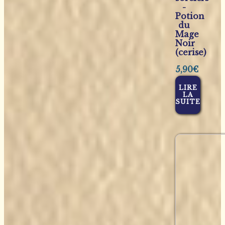
-
Potion
du
Mage
Noir
(cerise)
5,90
€
LIRE
LA
SUITE