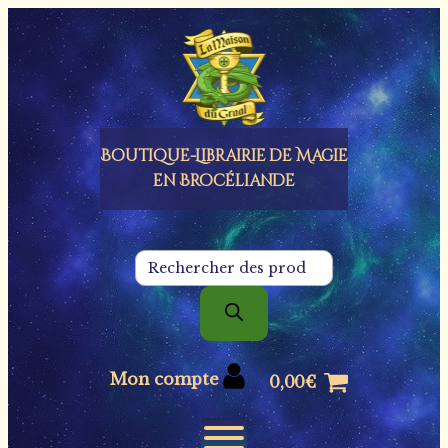
Panneau de gestion des cookies
Boutique-Librairie de
Magie
en Brocéliande
Recherche
de
produits
Mon compte
0,00
€