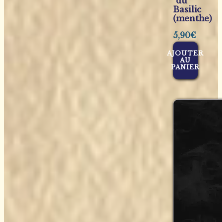
du
Basilic
(menthe)
5,90
€
AJOUTER
AU
PANIER