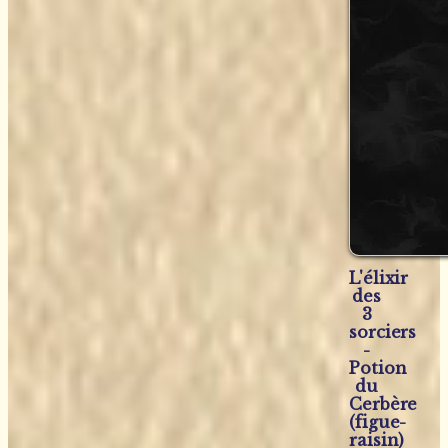
L'élixir
des
3
sorciers
-
Potion
du
Cerbère
(figue-
raisin)