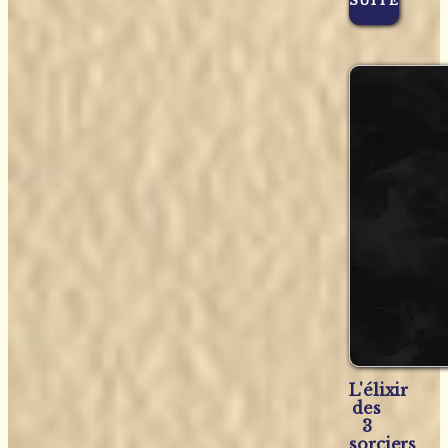
SUITE
L'élixir
des
3
sorciers