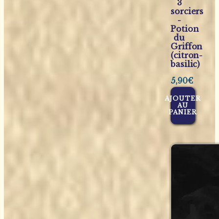
3
sorciers
-
Potion
du
Griffon
(citron-
basilic)
5,90
€
AJOUTER
AU
PANIER