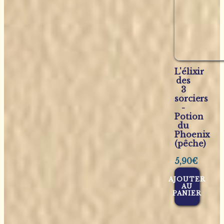
L'élixir
des
3
sorciers
-
Potion
du
Phoenix
(pêche)
5,90
€
AJOUTER
AU
PANIER