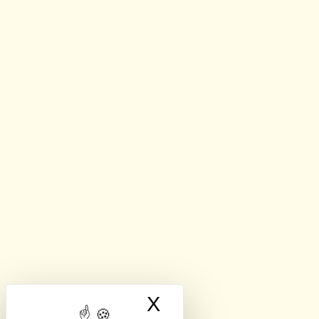
X
Masquer le band