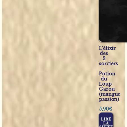
L'élixir
des
3
sorciers
-
Potion
du
Loup
Garou
(mangue
passion)
5,90
€
LIRE
LA