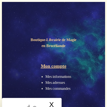
Boutique-Librairie de
Magie
en Brocéliande
Mon compte
Mes informations
Mes adresses
Mes commandes
X
Masquer le band