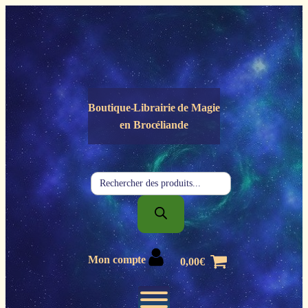
Panneau de gestion des cookies
Boutique-Librairie de
Magie
en Brocéliande
Recherche
de
produits
Mon compte
0,00
€