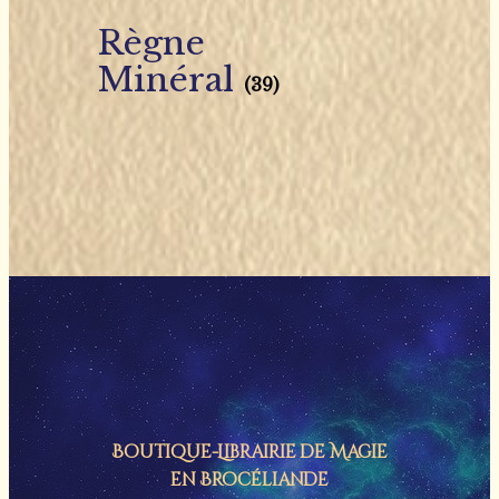
Règne
Minéral
(39)
Boutique-Librairie de
Magie
en Brocéliande