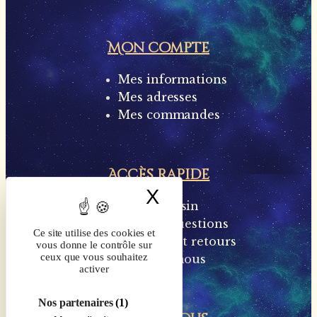
Mon compte
Mes informations
Mes adresses
Mes commandes
Accès rapide
X
Masquer le band
Notre magasin
Foire aux questions
Ce site utilise des cookies et
Livraisons et retours
vous donne le contrôle sur
ceux que vous souhaitez
Contactez-nous
activer
Nos partenaires
(1)