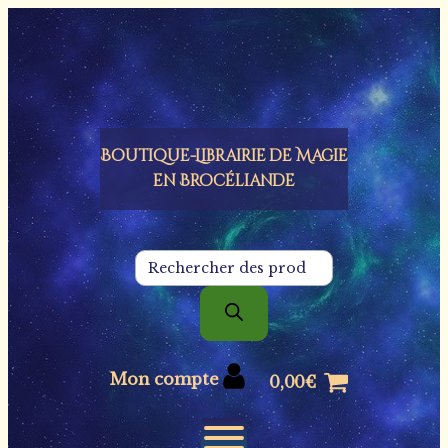
Panneau de gestion des cookies
Boutique-Librairie de
Magie
en Brocéliande
Recherche
de
produits
Mon compte
0,00
€