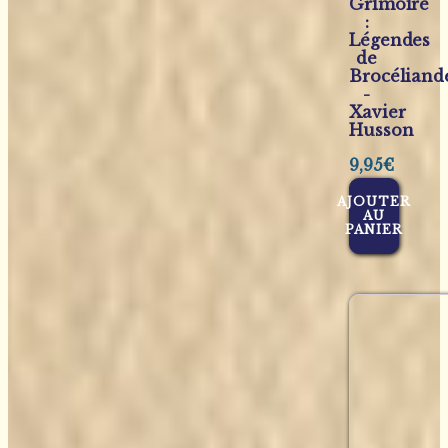
Grimoire
:
Légendes
de
Brocéliand
-
Xavier
Husson
9,95
€
AJOUTER
AU
PANIER