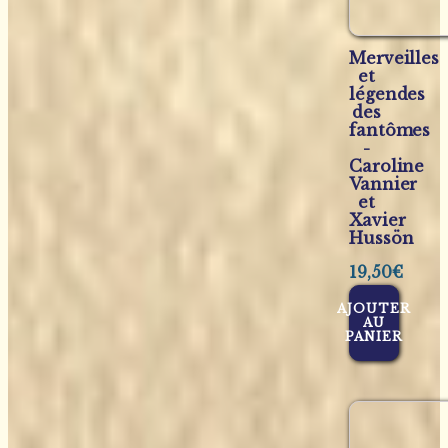
Merveilles
et
légendes
des
fantômes
-
Caroline
Vannier
et
Xavier
Hussön
19,50
€
AJOUTER
AU
PANIER