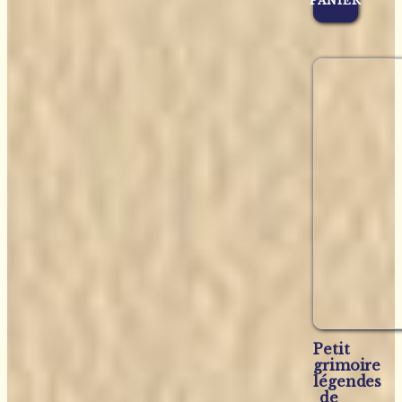
PANIER
Petit
grimoire
légendes
de