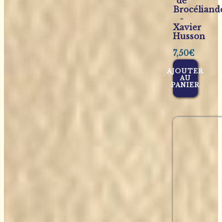
de
Brocéliand
-
Xavier
Husson
7,50
€
AJOUTER
AU
PANIER