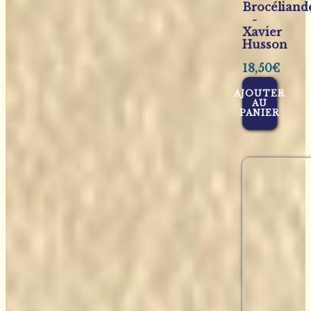
Brocéliand
-
Xavier
Husson
18,50
€
AJOUTER
AU
PANIER