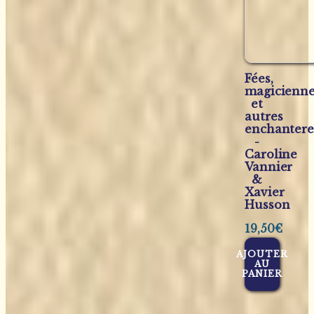
Fées,
magicienn
et
autres
enchantere
-
Caroline
Vannier
&
Xavier
Husson
19,50
€
AJOUTER
AU
PANIER