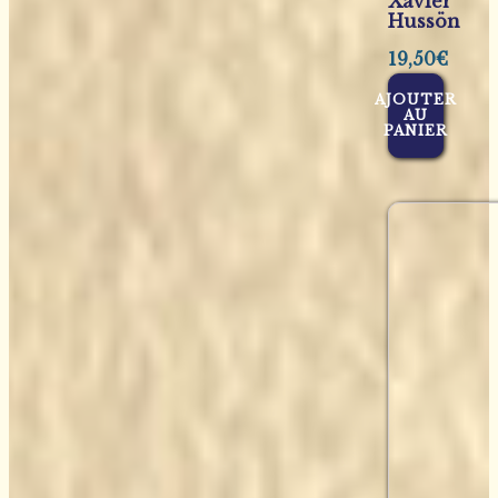
Xavier
Hussön
19,50
€
AJOUTER
AU
PANIER