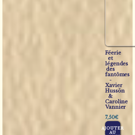
Féerie
et
légendes
des
fantômes
-
Xavier
Hussön
&
Caroline
Vannier
7,50
€
AJOUTER
AU