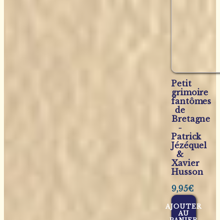
Petit
grimoire
fantômes
de
Bretagne
-
Patrick
Jézéquel
&
Xavier
Husson
9,95
€
AJOUTER
AU