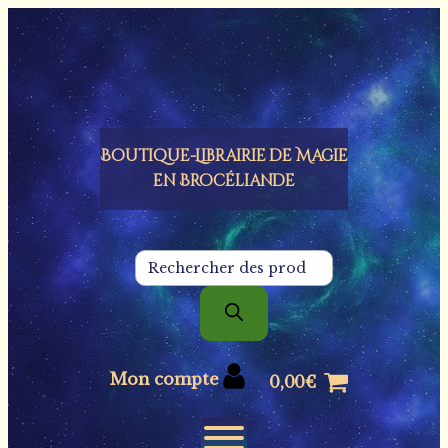
Panneau de gestion des cookies
Boutique-Librairie de
Magie
en Brocéliande
Recherche
de
produits
Mon compte
0,00
€