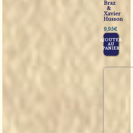
Braz
&
Xavier
Husson
9,95
€
AJOUTER
AU
PANIER