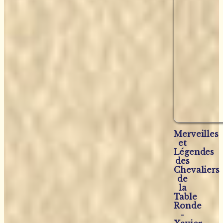
Merveilles
et
Légendes
des
Chevaliers
de
la
Table
Ronde
-