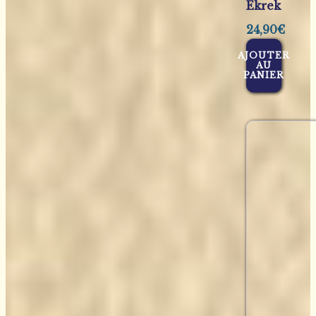
Ekrek
24,90
€
AJOUTER
AU
PANIER