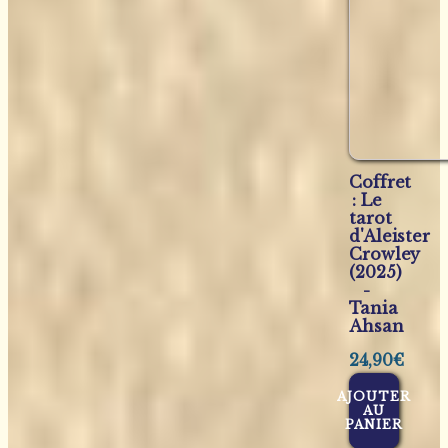
Coffret
: Le
tarot
d'Aleister
Crowley
(2025)
-
Tania
Ahsan
24,90
€
AJOUTER
AU
PANIER