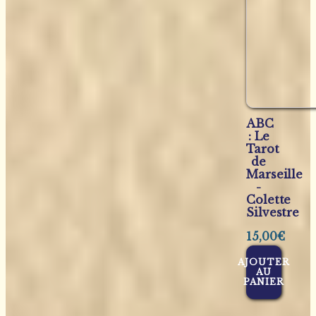
ABC
: Le
Tarot
de
Marseille
-
Colette
Silvestre
15,00
€
AJOUTER
AU
PANIER