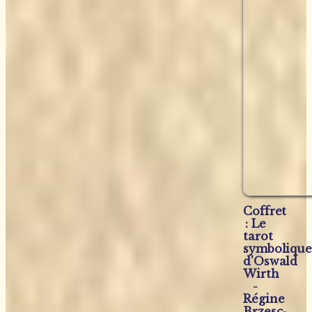
Coffret
: Le
tarot
symboliqu
d'Oswald
Wirth
-
Régine
Brzesc-