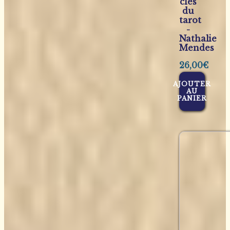
clés
du
tarot
-
Nathalie
Mendes
26,00
€
AJOUTER
AU
PANIER