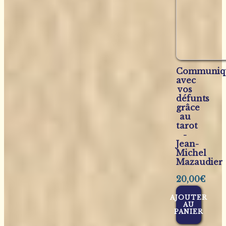
Communiq
avec
vos
défunts
grâce
au
tarot
-
Jean-
Michel
Mazaudier
20,00
€
AJOUTER
AU
PANIER