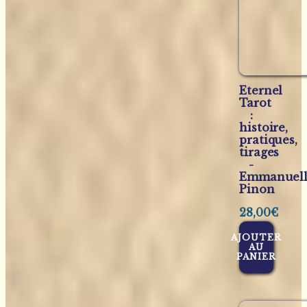
Eternel
Tarot
:
histoire,
pratiques,
tirages
-
Emmanuel
Pinon
28,00
€
AJOUTER
AU
PANIER