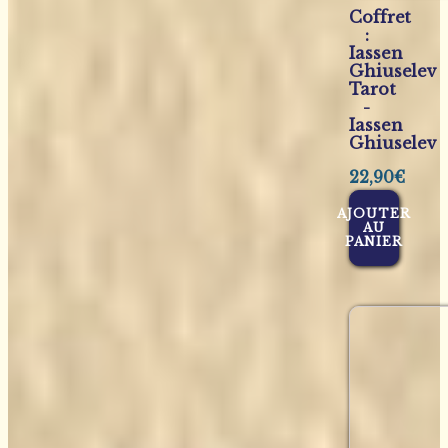
Coffret
:
Iassen
Ghiuselev
Tarot
-
Iassen
Ghiuselev
22,90
€
AJOUTER
AU
PANIER