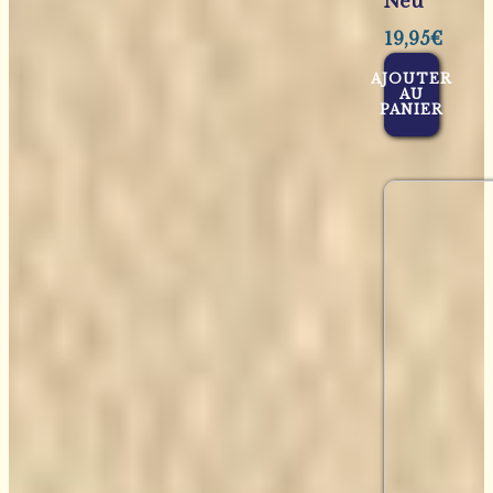
Neu
19,95
€
AJOUTER
AU
PANIER