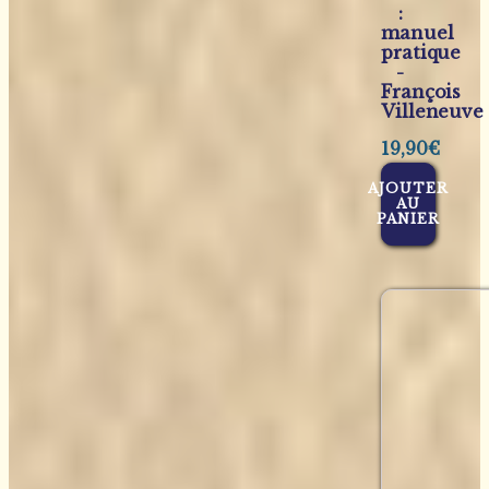
:
manuel
pratique
-
François
Villeneuve
19,90
€
AJOUTER
AU
PANIER