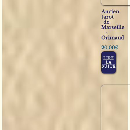
Ancien
tarot
de
Marseille
-
Grimaud
20,00
€
LIRE
LA
SUITE