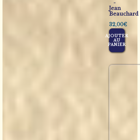
-
Jean
Beauchard
32,00
€
AJOUTER
AU
PANIER