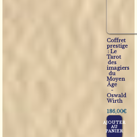
Coffret
prestige
: Le
Tarot
des
imagiers
du
Moyen
Âge
-
Oswald
Wirth
186,00
€
AJOUTER
AU
PANIER