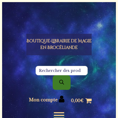
Panneau de gestion des cookies
Boutique-Librairie de
Magie
en Brocéliande
Recherche
de
produits
Mon compte
0,00
€