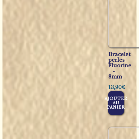
Bracelet
perles
Fluorine
-
8mm
13,90
€
AJOUTER
AU
PANIER