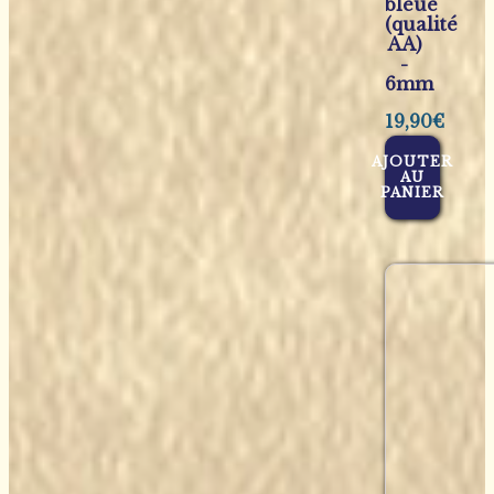
bleue
(qualité
AA)
-
6mm
19,90
€
AJOUTER
AU
PANIER