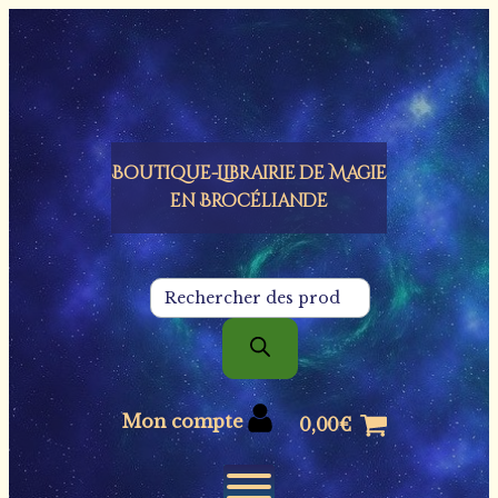
Panneau de gestion des cookies
Boutique-Librairie de
Magie
en Brocéliande
Recherche
de
produits
Mon compte
0,00
€