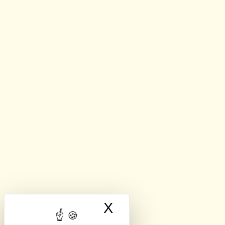
X
Masquer le band