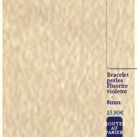
Bracelet
perles
Fluorite
violette
-
8mm
15,90
€
AJOUTER
AU
PANIER