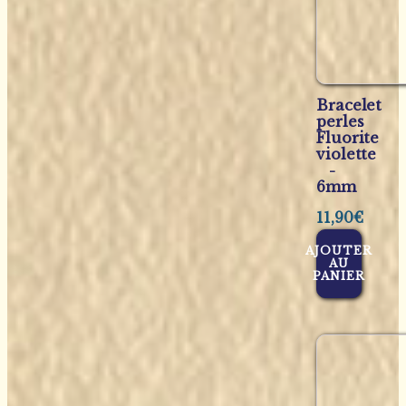
Bracelet
perles
Fluorite
violette
-
6mm
11,90
€
AJOUTER
AU
PANIER