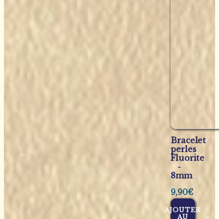
Bracelet
perles
Fluorite
-
8mm
9,90
€
AJOUTER
AU