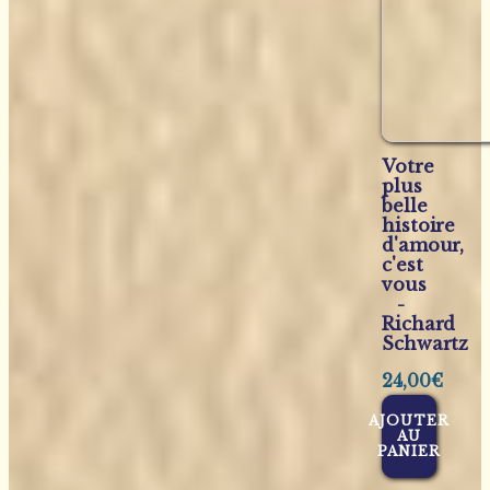
Votre
plus
belle
histoire
d'amour,
c'est
vous
-
Richard
Schwartz
24,00
€
AJOUTER
AU
PANIER