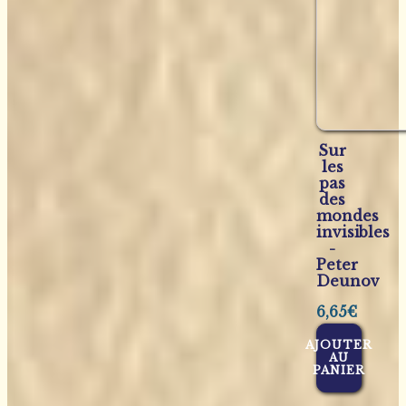
Sur
les
pas
des
mondes
invisibles
-
Peter
Deunov
6,65
€
AJOUTER
AU
PANIER