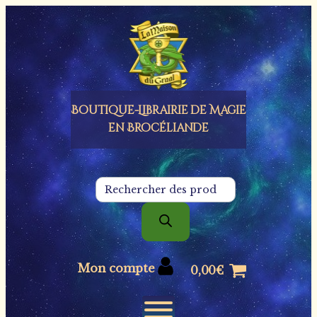
Panneau de gestion des cookies
Boutique-Librairie de
Magie
en Brocéliande
Recherche
de
produits
Mon compte
0,00
€