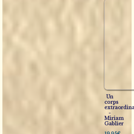
Un
corps
extraordina
-
Miriam
Gablier
19,95
€