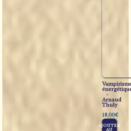
Vampirism
énergétiqu
-
Arnaud
Thuly
18,00
€
AJOUTER
AU