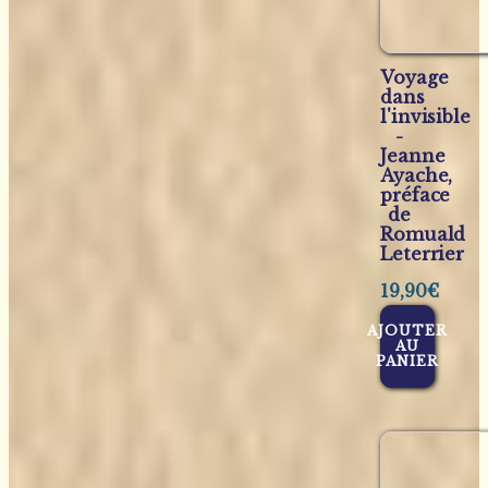
Voyage
dans
l'invisible
-
Jeanne
Ayache,
préface
de
Romuald
Leterrier
19,90
€
AJOUTER
AU
PANIER