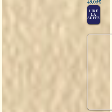
45,05
€
LIRE
LA
SUITE