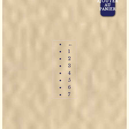
AJOUTER
AU
PANIER
←
1
2
3
4
5
6
7