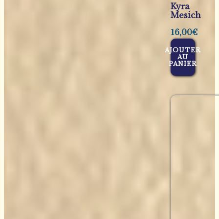
Kyra
Mesich
16,00
€
AJOUTER
AU
PANIER