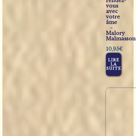
rendez-
vous
avec
votre
âme
-
Malory
Malmasson
10,95
€
LIRE
LA
SUITE