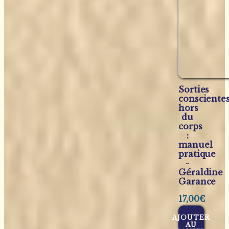
Sorties
consciente
hors
du
corps
:
manuel
pratique
-
Géraldine
Garance
17,00
€
AJOUTER
AU