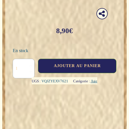
8,90
€
En stock
quantité
AJOUTER AU PANIER
de
2
bonzes
UGS :
VQJZYEXV7621
Catégorie :
Asie
qui
sautent
-
12cm