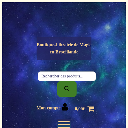
Panneau de gestion des cookies
Boutique-Librairie de
Magie
en Brocéliande
Recherche
de
produits
Mon compte
0,00
€