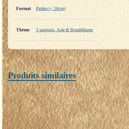
Format
Petites (< 20cm)
Thème
3 sagesses
,
Asie & Bouddhisme
Produits similaires