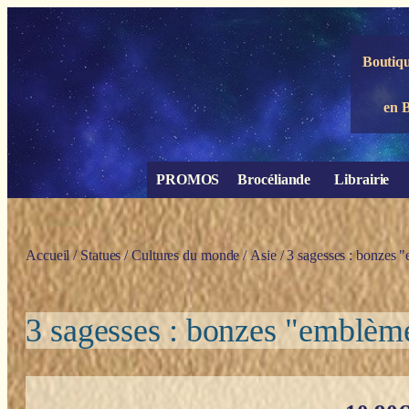
Panneau de gestion des cookies
Boutiqu
en 
PROMOS
Brocéliande
Librairie
Accueil
/
Statues
/
Cultures du monde
/
Asie
/ 3 sagesses : bonzes
3 sagesses : bonzes "emblèm