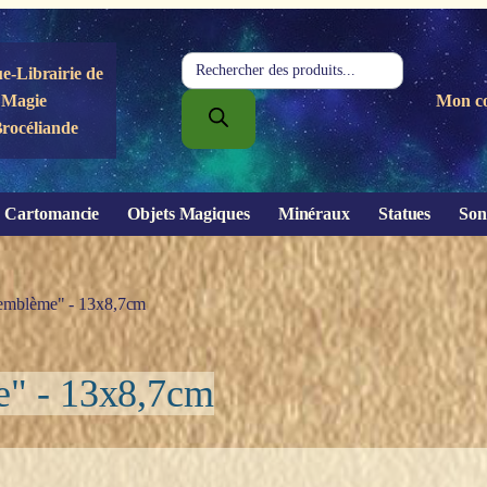
Recherche
e-Librairie de
de
Magie
Mon c
produits
Brocéliande
Cartomancie
Objets Magiques
Minéraux
Statues
Son
 "emblème" - 13x8,7cm
e" - 13x8,7cm