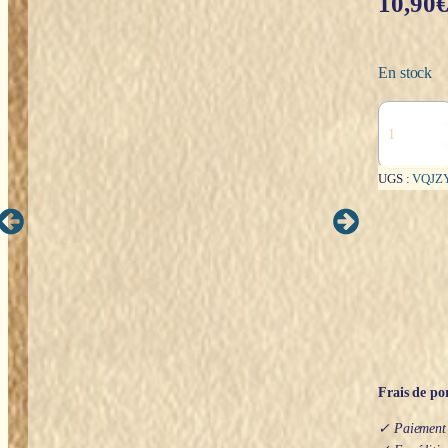
10,90
En stock
quantité
de
3
sagesses
UGS :
VQJZ
:
bonzes
"emblème"
-
13x8,7cm
Frais de por
✓ Paiement s