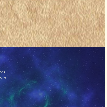
ions
tours