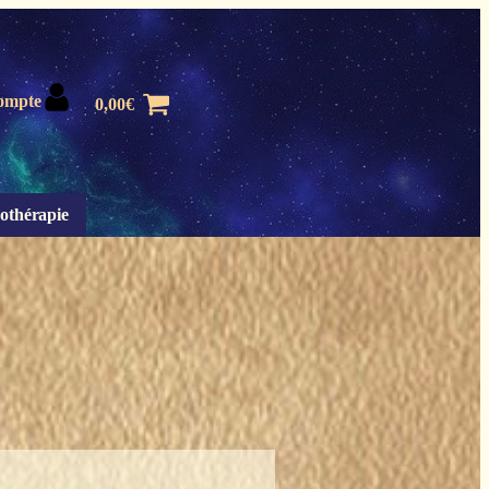
ompte
0,00
€
othérapie