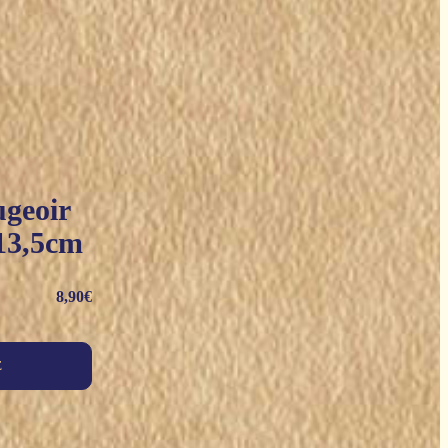
geoir
 13,5cm
8,90
€
E