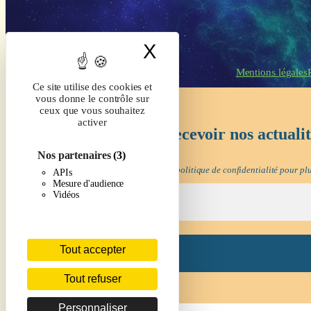
X
Masquer le band
Mentions légales
Ce site utilise des cookies et
vous donne le contrôle sur
ceux que vous souhaitez
activer
Inscrivez-vous pour recevoir nos actuali
Nos partenaires
(3)
Nous ne spammons pas ! Consultez notre
politique de confidentialité
pour plu
APIs
Mesure d'audience
Vidéos
Tout accepter
Tout refuser
Personnaliser