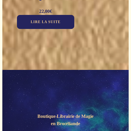
22,00
€
LIRE LA SUITE
Boutique-Librairie de
Magie
en Brocéliande