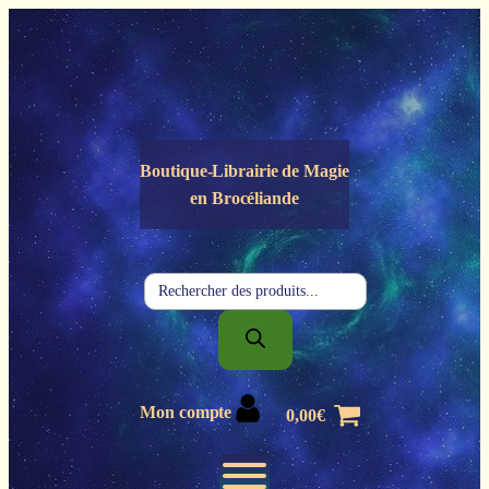
Panneau de gestion des cookies
Boutique-Librairie de
Magie
en Brocéliande
Recherche
de
produits
Mon compte
0,00
€