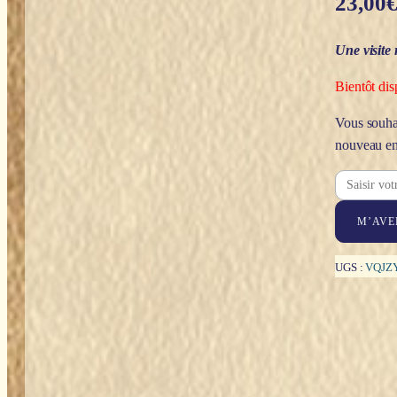
23,00
Une visite 
Bientôt dis
Vous souhai
nouveau en
M’AVE
UGS :
VQJZ