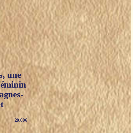
s, une
féminin
agnes-
t
20,00
€