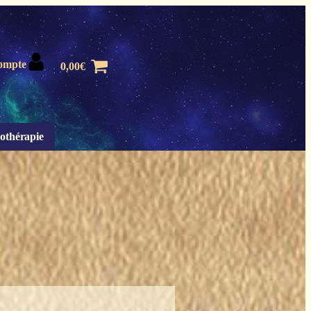
ompte
0,00
€
othérapie