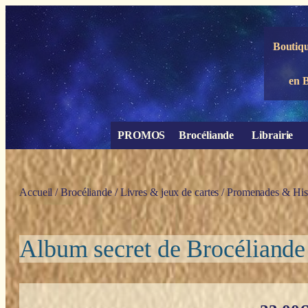
Panneau de gestion des cookies
Boutiqu
en 
PROMOS
Brocéliande
Librairie
Accueil
/
Brocéliande
/
Livres & jeux de cartes
/
Promenades & Hist
Album secret de Brocéliande