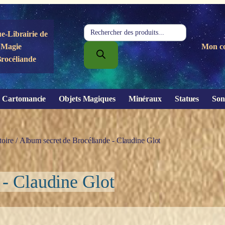
Recherche
e-Librairie de
de
Magie
Mon c
produits
Brocéliande
Cartomancie
Objets Magiques
Minéraux
Statues
Son
oire
/ Album secret de Brocéliande - Claudine Glot
 - Claudine Glot