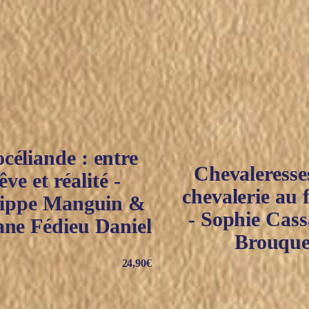
céliande : entre
Chevaleresse
êve et réalité -
chevalerie au 
lippe Manguin &
- Sophie Cass
ane Fédieu Daniel
Brouque
24,90
€