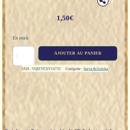
1,50
€
En stock
quantité
AJOUTER AU PANIER
de
Masala
:
UGS :
VQJZYEXV14753
Catégorie :
Satya & Goloka
Ambre
-
Encens
Satya
(15g)