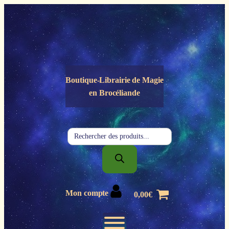
Panneau de gestion des cookies
Boutique-Librairie de
Magie
en Brocéliande
Recherche
de
produits
Mon compte
0,00
€