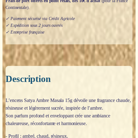
Frais de port offerts en point relais, dès 10€ d'achat
(pour la France
Continentale).
✓ Paiement sécurisé via Crédit Agricole
✓ Expédition sous 2 jours ouvrés
✓ Entreprise française
Description
L’encens Satya Ambre Masala 15g dévoile une fragrance chaude,
résineuse et légèrement sucrée, inspirée de l’ambre.
Son parfum profond et enveloppant crée une ambiance
chaleureuse, réconfortante et harmonieuse.
- Profil : ambré, chaud, résineux.