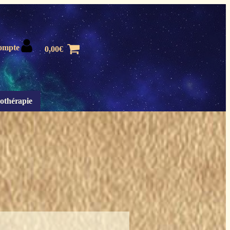
ompte
0,00
€
othérapie