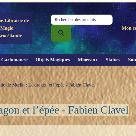
Recherche
e-Librairie de
de
Magie
Mon c
produits
Brocéliande
Cartomancie
Objets Magiques
Minéraux
Statues
Son
tie de Merlin : Le dragon et l’épée - Fabien Clavel
agon et l’épée - Fabien Clavel