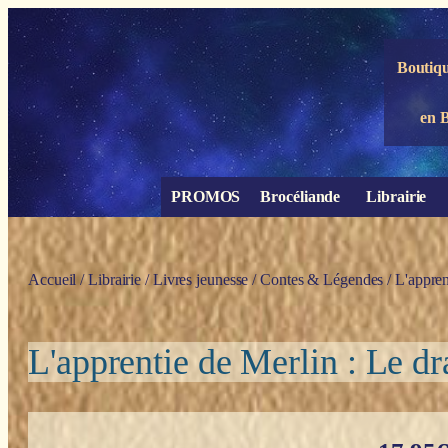
Panneau de gestion des cookies
Boutiqu
en 
PROMOS
Brocéliande
Librairie
Accueil
/
Librairie
/
Livres jeunesse
/
Contes & Légendes
/ L'appren
L'apprentie de Merlin : Le dr