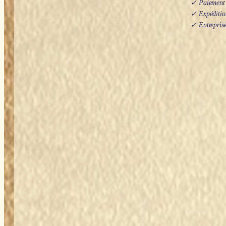
✓ Paiement s
✓ Expédition
✓ Entreprise