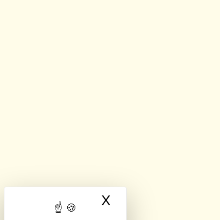
X
Masquer le band