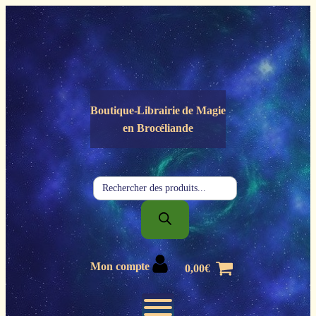
Panneau de gestion des cookies
Boutique-Librairie de
Magie
en Brocéliande
Recherche
de
produits
Mon compte
0,00
€