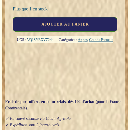
Plus que 1 en stock
quantité
AJOUTER AU PANIER
de
Archange
Michaël
UGS :
VQJZYEXV7244
Catégories :
Anges
,
Grands Formats
terrassant
"bronze"
-
37cm
Frais de port offerts en point relais, dès 10€ d'achat
(pour la France
Continentale).
✓ Paiement sécurisé via Crédit Agricole
✓ Expédition sous 2 jours ouvrés