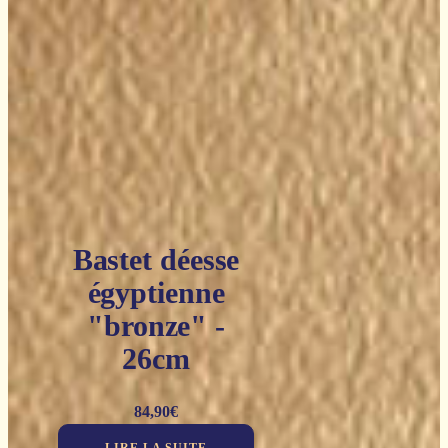
Bastet déesse
égyptienne
"bronze" -
26cm
84,90
€