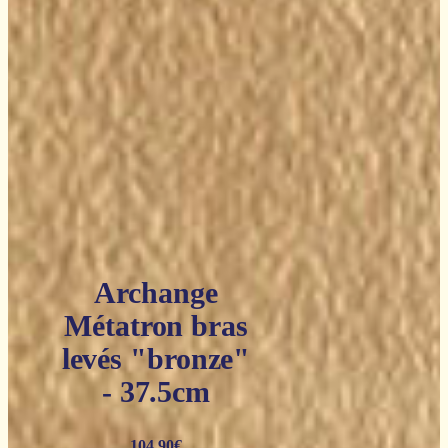
Archange
Métatron bras
levés "bronze"
- 37.5cm
104,90
€