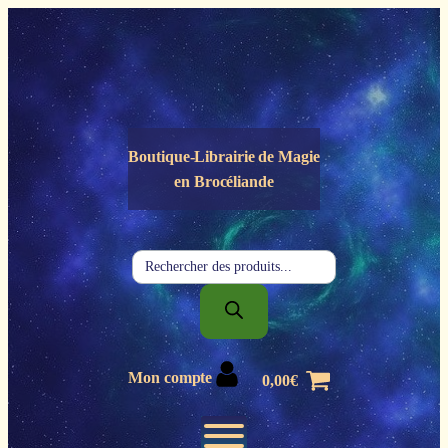
Panneau de gestion des cookies
Boutique-Librairie de
Magie
en Brocéliande
Recherche
de
produits
Mon compte
0,00
€