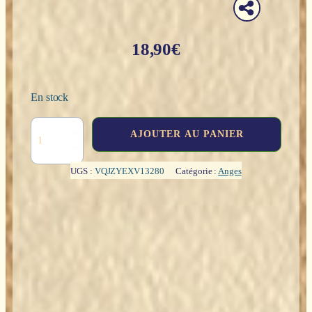
18,90
€
En stock
quantité
AJOUTER AU PANIER
de
Archange
Saint
UGS :
VQJZYEXV13280
Catégorie :
Anges
Michel
-
10cm