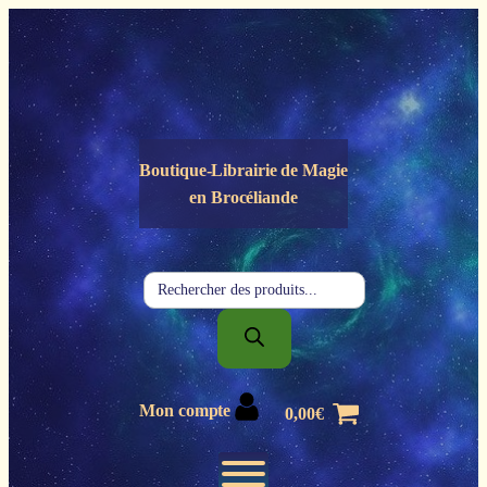
Panneau de gestion des cookies
Boutique-Librairie de
Magie
en Brocéliande
Recherche
de
produits
Mon compte
0,00
€