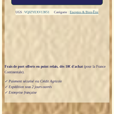
de
L'art
d'apprivoiser
UGS :
VQJZYEXV13951
Catégorie :
Energies & Bien-Être
et
de
maîtriser
l'énergie
-
Lili-
Anne
Beaulac
Frais de port offerts en point relais, dès 10€ d'achat
(pour la France
Continentale).
✓ Paiement sécurisé via Crédit Agricole
✓ Expédition sous 2 jours ouvrés
✓ Entreprise française