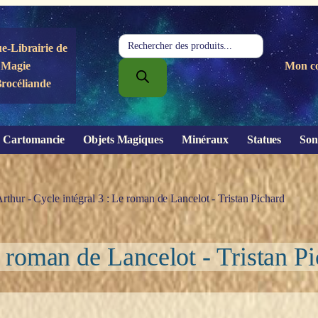
Recherche
e-Librairie de
de
Magie
Mon c
produits
Brocéliande
Cartomancie
Objets Magiques
Minéraux
Statues
Son
Arthur - Cycle intégral 3 : Le roman de Lancelot - Tristan Pichard
e roman de Lancelot - Tristan P