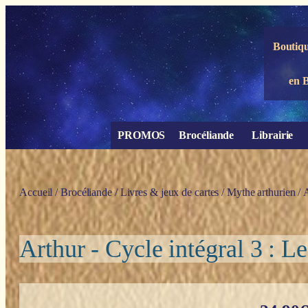
Panneau de gestion des cookies
Boutiqu
en 
PROMOS
Brocéliande
Librairie
Accueil
/
Brocéliande
/
Livres & jeux de cartes
/
Mythe arthurien
/ 
Arthur - Cycle intégral 3 : L