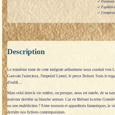
✓ Paiement s
✓ Expédition
✓ Entreprise
Description
Le troisième tome de cette intégrale arthurienne nous conduit vers
L
Gauvain l'astucieux, l'impulsif Lionel, le preux Bohort. Sous le re
d'oubli…
Mais celui dont la vie entière, ou presque, nous est narrée, de sa nais
noirceur derrière sa blanche armure. Car en libérant la reine Guenièv
ou une malédiction ? Entre tournois et apparitions fantastiques, la v
derrière nos fictions contemporaines.