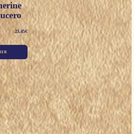
herine
ucero
23,45
€
IER