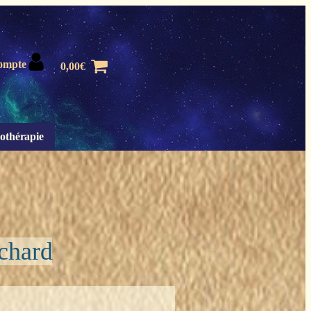
ompte
0,00
€
othérapie
ichard