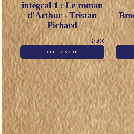
intégral 1 : Le roman
d'Arthur - Tristan
Bro
Pichard
24,90
€
LIRE LA SUITE