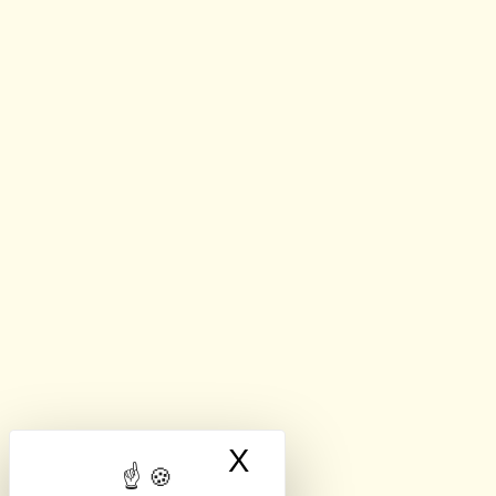
X
Masquer le band