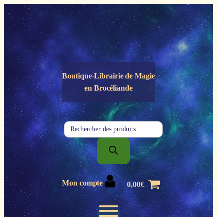
Panneau de gestion des cookies
Boutique-Librairie de
Magie
en Brocéliande
Recherche
de
produits
Mon compte
0,00
€