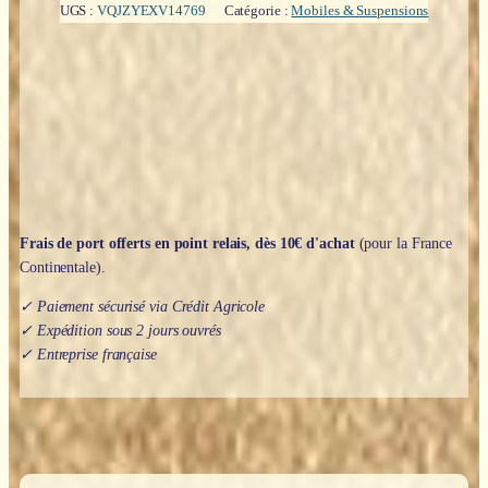
UGS :
VQJZYEXV14769
Catégorie :
Mobiles & Suspensions
Frais de port offerts en point relais, dès 10€ d'achat
(pour la France
Continentale).
✓ Paiement sécurisé via Crédit Agricole
✓ Expédition sous 2 jours ouvrés
✓ Entreprise française