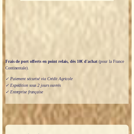
petit
loup
!
-
Rhiannon
Fielding
&
Chris
Chatterton
Frais de port offerts en point relais, dès 10€ d'achat
(pour la France
Continentale).
✓ Paiement sécurisé via Crédit Agricole
✓ Expédition sous 2 jours ouvrés
✓ Entreprise française