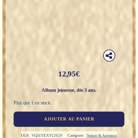
12,95
€
Album jeunesse, dès 3 ans.
Plus que 1 en stock
quantité
AJOUTER AU PANIER
de
Au
lit,
UGS :
VQJZYEXV12629
Catégorie :
Nature & Animaux