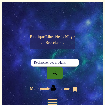
Panneau de gestion des cookies
Boutique-Librairie de
Magie
en Brocéliande
Recherche
de
produits
Mon compte
0,00
€