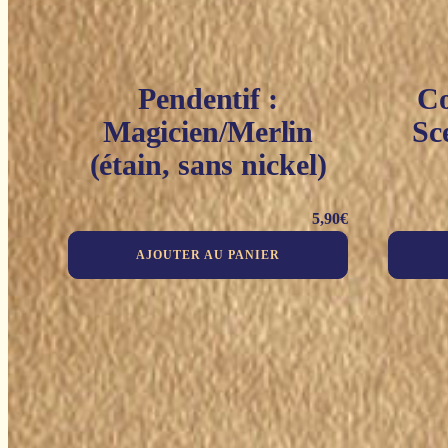
Pendentif :
Co
Magicien/Merlin
Sc
(étain, sans nickel)
5,90
€
AJOUTER AU PANIER