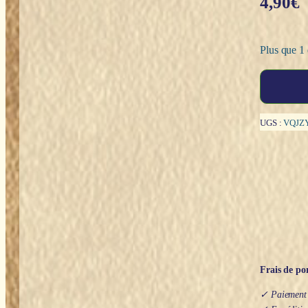
4,90
€
Plus que 1 
quantité
de
Bague
réglable
UGS :
VQJZ
:
5
Anneaux
(inox
plaquée
or)
Frais de por
✓ Paiement s