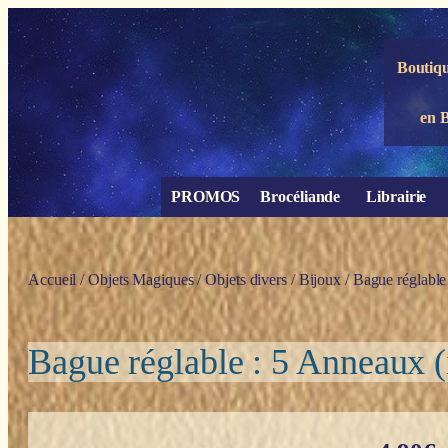
Panneau de gestion des cookies
Boutiqu
en 
PROMOS
Brocéliande
Librairie
Accueil
/
Objets Magiques
/
Objets divers
/
Bijoux
/ Bague réglable
Bague réglable : 5 Anneaux (