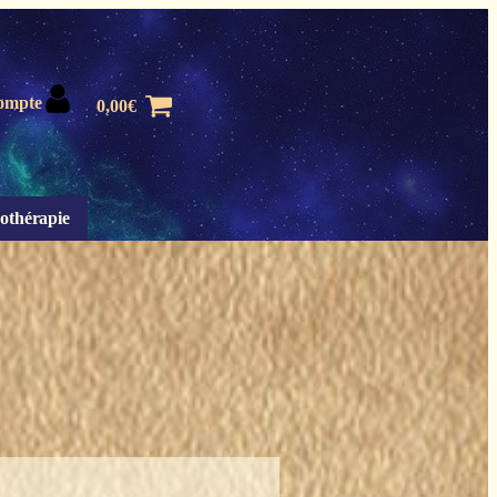
ompte
0,00
€
othérapie