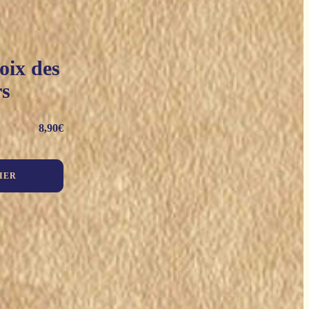
oix des
rs
8,90
€
IER