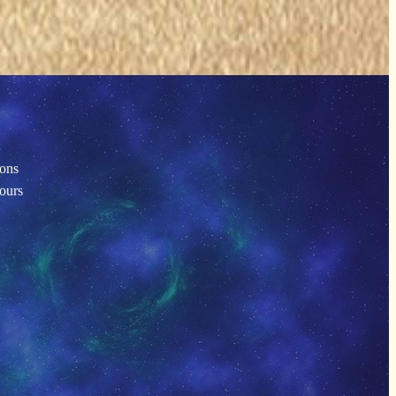
ions
tours