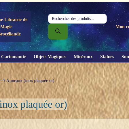
Recherche
e-Librairie de
de
Magie
Mon c
produits
Brocéliande
Cartomancie
Objets Magiques
Minéraux
Statues
Son
 : 5 Anneaux (inox plaquée or)
inox plaquée or)