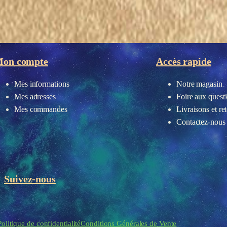
on compte
Accès rapide
Mes informations
Notre magasin
Mes adresses
Foire aux quest
Mes commandes
Livraisons et re
Contactez-nous
Suivez-nous
eau des cookies
Politique de confidentialité
Conditions Générales de Vente