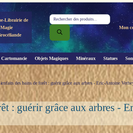
Recherche
e-Librairie de
de
Magie
Mon c
produits
Brocéliande
Cartomancie
Objets Magiques
Minéraux
Statues
Son
ienfaits des bains de forêt : guérir grâce aux arbres - Eric-Antoine Verh
rêt : guérir grâce aux arbres - 