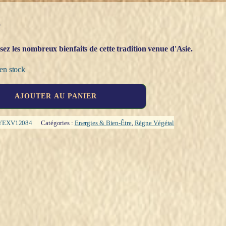
€
sez les nombreux bienfaits de cette tradition venue d'Asie.
en stock
AJOUTER AU PANIER
YEXV12084
Catégories :
Energies & Bien-Être
,
Règne Végétal