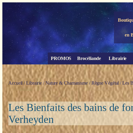
Panneau de gestion des cookies
Boutiqu
en 
PROMOS
Brocéliande
Librairie
Accueil
/
Librairie
/
Nature & Chamanisme
/
Règne Végétal
/ Les B
Les Bienfaits des bains de fo
Verheyden