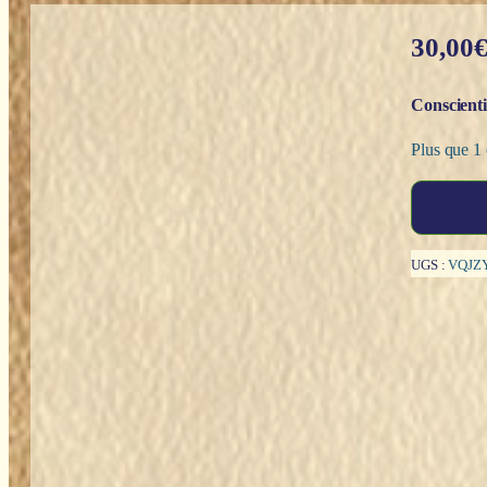
30,00
Conscienti
Plus que 1 
quantité
de
Les
Bienfaits
UGS :
VQJZ
des
bains
de
forêt
:
guérir
grâce
aux
arbres
-