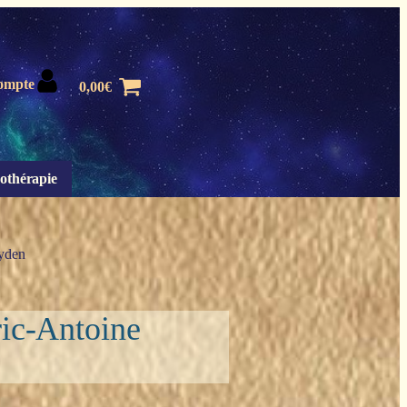
ompte
0,00
€
othérapie
eyden
Eric-Antoine