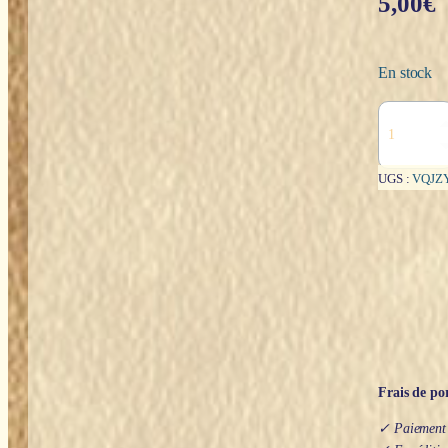
5,00
€
En stock
quantité
de
Bijou
pour
UGS :
VQJZ
donut
:
Fleur
de
vie
Frais de por
✓ Paiement s