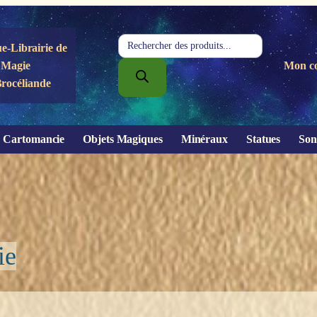
Recherche
e-Librairie de
de
Magie
Mon c
produits
Brocéliande
Cartomancie
Objets Magiques
Minéraux
Statues
Son
ie