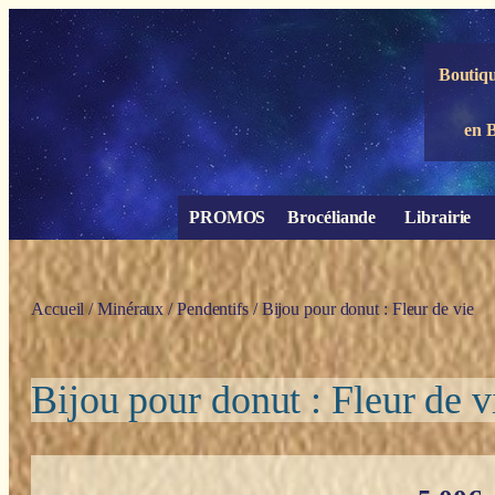
Panneau de gestion des cookies
Boutiqu
en 
PROMOS
Brocéliande
Librairie
Accueil
/
Minéraux
/
Pendentifs
/ Bijou pour donut : Fleur de vie
Bijou pour donut : Fleur de v