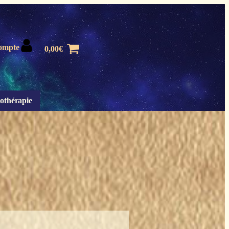
ompte
0,00
€
othérapie