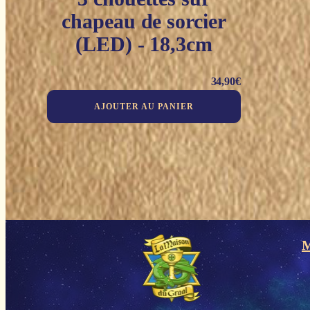
chapeau de sorcier
(LED) - 18,3cm
34,90
€
AJOUTER AU PANIER
M