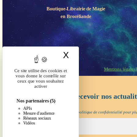
Boutique-Librairie de
Magie
en Brocéliande
X
Masquer le band
Mentions légales
Ce site utilise des cookies et
vous donne le contrôle sur
ceux que vous souhaitez
activer
Inscrivez-vous pour recevoir nos actuali
Nos partenaires
(5)
APIs
Nous ne spammons pas ! Consultez notre
politique de confidentialité
pour plu
Mesure d'audience
Réseaux sociaux
Vidéos