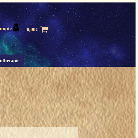
ompte
0,00
€
othérapie