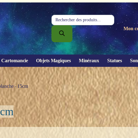
Recherche
de
Mon c
produits
Cartomancie
Objets Magiques
Minéraux
Statues
Son
 blanche - 15cm
5cm