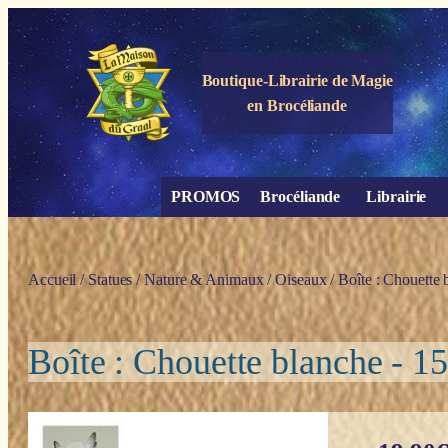
Panneau de gestion des cookies
Boutique-Librairie de
Magie
en Brocéliande
PROMOS
Brocéliande
Librairie
Accueil
/
Statues
/
Nature & Animaux
/
Oiseaux
/ Boîte : Chouette
Boîte : Chouette blanche - 1