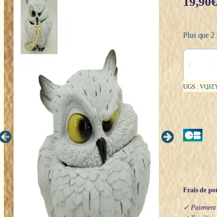
19,90
Plus que 2 
quantité
de
Boîte
:
UGS :
VQJZ
Chouette
blanche
-
15cm
Frais de por
✓ Paiement s