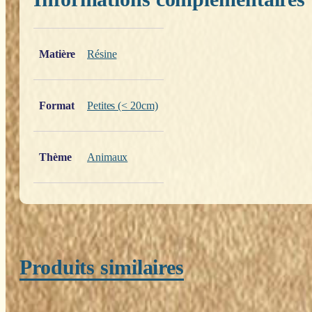
Poids
0,200 kg
Matière
Résine
Format
Petites (< 20cm)
Thème
Animaux
Produits similaires