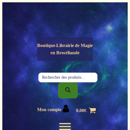
Panneau de gestion des cookies
Boutique-Librairie de
Magie
en Brocéliande
Recherche
de
produits
Mon compte
0,00
€