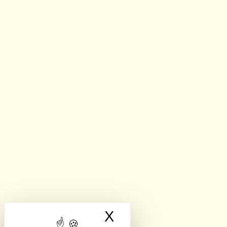
X
Masquer le band