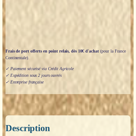
marbre
&
résine)
-
12cm
Frais de port offerts en point relais, dès 10€ d'achat
(pour la France
Continentale).
✓ Paiement sécurisé via Crédit Agricole
✓ Expédition sous 2 jours ouvrés
✓ Entreprise française
Description