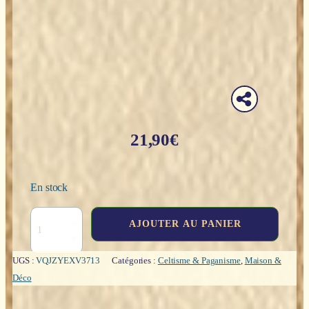
21,90
€
En stock
quantité
AJOUTER AU PANIER
de
Boite
:
UGS :
VQJZYEXV3713
Catégories :
Celtisme & Paganisme
,
Maison &
Triskel
Déco
(poudre
de