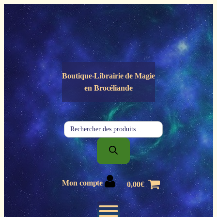
Panneau de gestion des cookies
Boutique-Librairie de
Magie
en Brocéliande
Recherche
de
produits
Mon compte
0,00
€