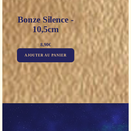
Bonze Silence -
10,5cm
8,90
€
AJOUTER AU PANIER