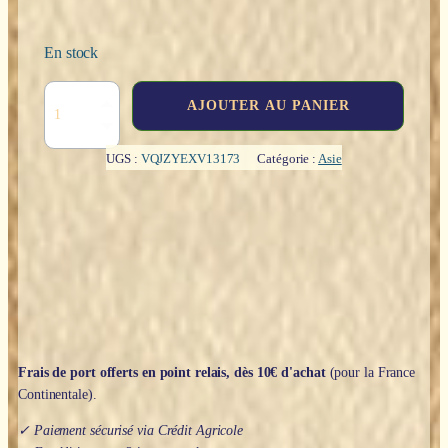
En stock
quantité
AJOUTER AU PANIER
de
Bonze
Rêveur
UGS :
VQJZYEXV13173
Catégorie :
Asie
-
15cm
Frais de port offerts en point relais, dès 10€ d'achat
(pour la France
Continentale).
✓ Paiement sécurisé via Crédit Agricole