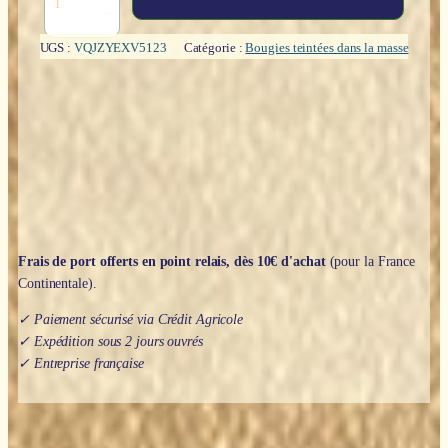
de
Bougie
dorée
UGS :
VQJZYEXV5123
Catégorie :
Bougies teintées dans la masse
20cm
-
Teintée
dans
la
masse
Frais de port offerts en point relais, dès 10€ d'achat
(pour la France
Continentale).
✓ Paiement sécurisé via Crédit Agricole
✓ Expédition sous 2 jours ouvrés
✓ Entreprise française