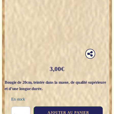
3,00
€
Bougie de 20cm, teintée dans la masse, de qualité supérieure
et d’une longue durée.
En stock
quantité
AJOUTER AU PANIER