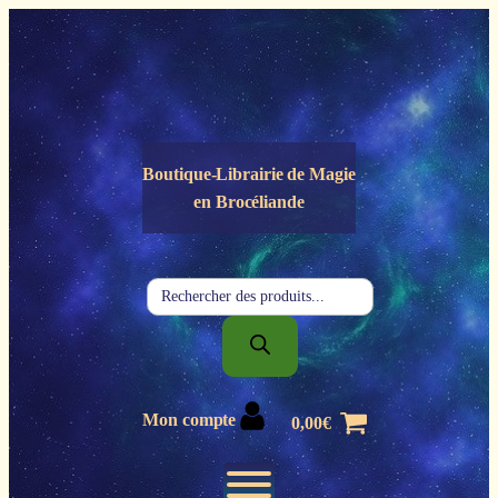
Panneau de gestion des cookies
Boutique-Librairie de
Magie
en Brocéliande
Recherche
de
produits
Mon compte
0,00
€