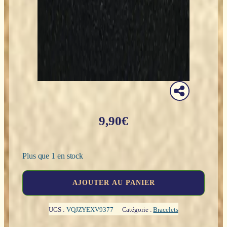
9,90
€
Plus que 1 en stock
quantité
AJOUTER AU PANIER
de
Bracelet
perles
UGS :
VQJZYEXV9377
Catégorie :
Bracelets
Bois