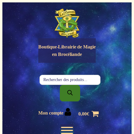
Panneau de gestion des cookies
Boutique-Librairie de
Magie
en Brocéliande
Recherche
de
produits
Mon compte
0,00
€