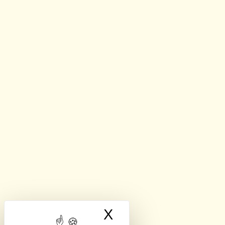
X
Masquer le band