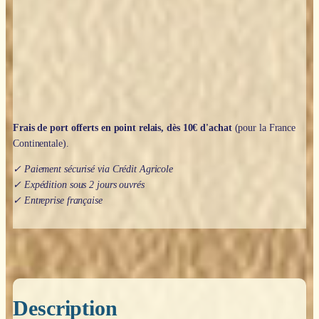
fossile
-
8mm
Frais de port offerts en point relais, dès 10€ d'achat
(pour la France
Continentale).
✓ Paiement sécurisé via Crédit Agricole
✓ Expédition sous 2 jours ouvrés
✓ Entreprise française
Description