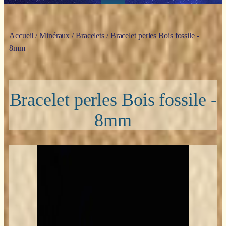
Accueil
/
Minéraux
/
Bracelets
/ Bracelet perles Bois fossile -
8mm
Bracelet perles Bois fossile -
8mm