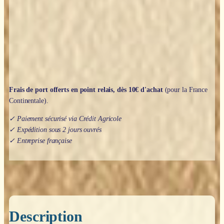
bleue
-
8mm
Frais de port offerts en point relais, dès 10€ d'achat
(pour la France
Continentale).
✓ Paiement sécurisé via Crédit Agricole
✓ Expédition sous 2 jours ouvrés
✓ Entreprise française
Description