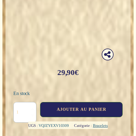
29,90
€
En stock
quantité
AJOUTER AU PANIER
de
Bracelet
perles
UGS :
VQJZYEXV10309
Catégorie :
Bracelets
Calcite