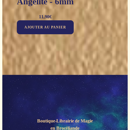
Angélite - 6mm
11,90
€
AJOUTER AU PANIER
Boutique-Librairie de
Magie
en Brocéliande