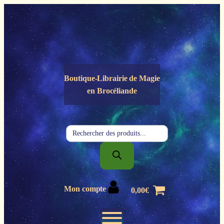
Panneau de gestion des cookies
Boutique-Librairie de
Magie
en Brocéliande
Recherche
de
produits
Mon compte
0,00
€