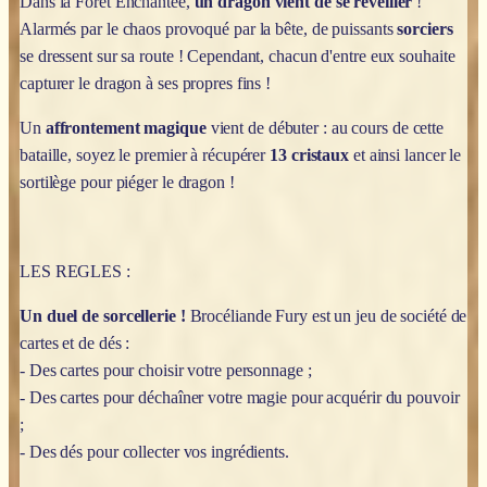
Dans la Forêt Enchantée,
un dragon vient de se réveiller
!
Alarmés par le chaos provoqué par la bête, de puissants
sorciers
se dressent sur sa route ! Cependant, chacun d'entre eux souhaite
capturer le dragon à ses propres fins !
Un
affrontement magique
vient de débuter : au cours de cette
bataille, soyez le premier à récupérer
13 cristaux
et ainsi lancer le
sortilège pour piéger le dragon !
LES REGLES :
Un duel de sorcellerie !
Brocéliande Fury est un jeu de société de
cartes et de dés :
- Des cartes pour choisir votre personnage ;
- Des cartes pour déchaîner votre magie pour acquérir du pouvoir
;
- Des dés pour collecter vos ingrédients.