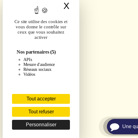
X
Masquer le band
Ce site utilise des cookies et
vous donne le contrôle sur
ceux que vous souhaitez
activer
Nos partenaires
(5)
APIs
Mesure d'audience
Réseaux sociaux
Vidéos
Tout accepter
Tout refuser
Personnaliser
Une qu