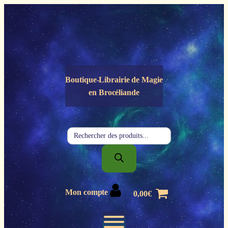
Panneau de gestion des cookies
Boutique-Librairie de
Magie
en Brocéliande
Recherche
de
produits
Mon compte
0,00
€