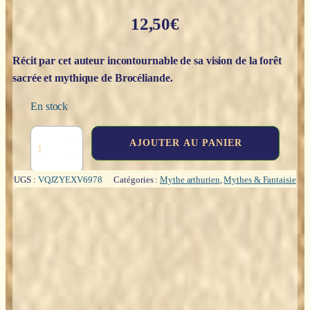
12,50
€
Récit par cet auteur incontournable de sa vision de la forêt
sacrée et mythique de Brocéliande.
En stock
quantité
AJOUTER AU PANIER
de
Brocéliande
-
UGS :
VQJZYEXV6978
Catégories :
Mythe arthurien
,
Mythes & Fantaisie
Jean
Markale