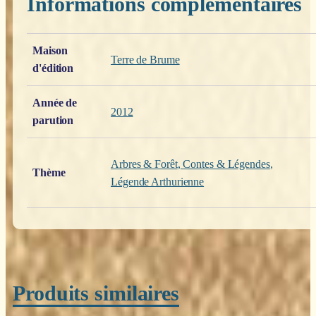
Informations complémentaires
Poids
0,200 kg
Maison
Terre de Brume
d'édition
Année de
2012
parution
Arbres & Forêt
,
Contes & Légendes
,
Thème
Légende Arthurienne
Produits similaires