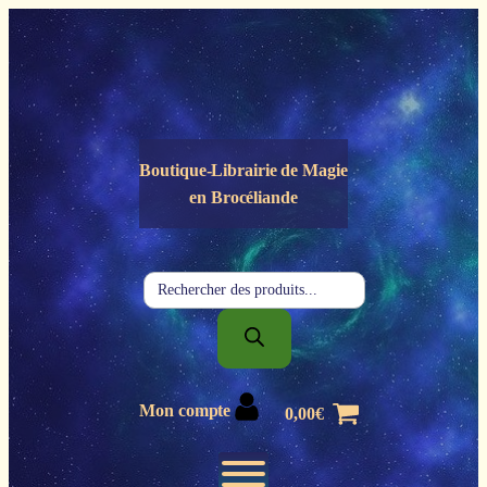
Panneau de gestion des cookies
Boutique-Librairie de
Magie
en Brocéliande
Recherche
de
produits
Mon compte
0,00
€