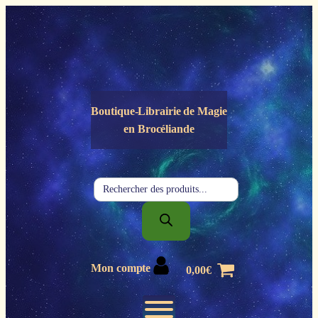
Panneau de gestion des cookies
Boutique-Librairie de
Magie
en Brocéliande
Recherche
de
produits
Mon compte
0,00
€