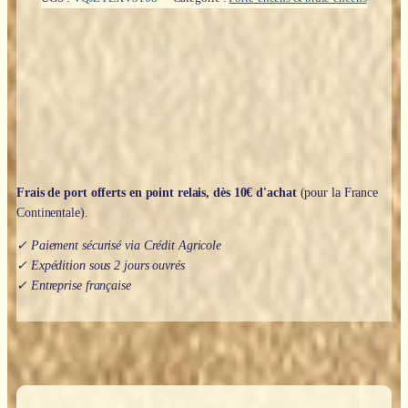
:
Celtic
Triquetra
(noir
&
doré)
Frais de port offerts en point relais, dès 10€ d'achat
(pour la France
Continentale).
✓ Paiement sécurisé via Crédit Agricole
✓ Expédition sous 2 jours ouvrés
✓ Entreprise française