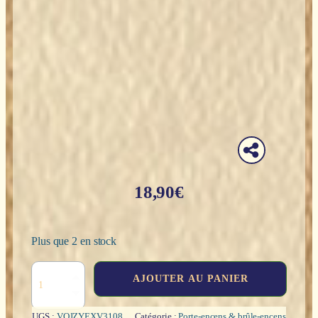
18,90
€
Plus que 2 en stock
quantité
AJOUTER AU PANIER
de
Brûle
encens
UGS :
VQJZYEXV3108
Catégorie :
Porte-encens & brûle-encens