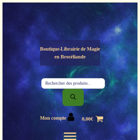
Panneau de gestion des cookies
Boutique-Librairie de
Magie
en Brocéliande
Recherche
de
produits
Mon compte
0,00
€