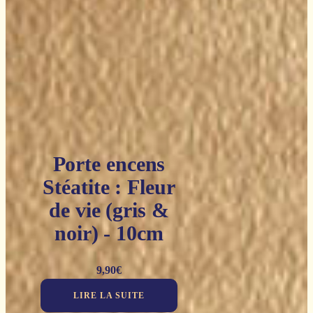
Porte encens
Stéatite : Fleur
de vie (gris &
noir) - 10cm
9,90
€
LIRE LA SUITE