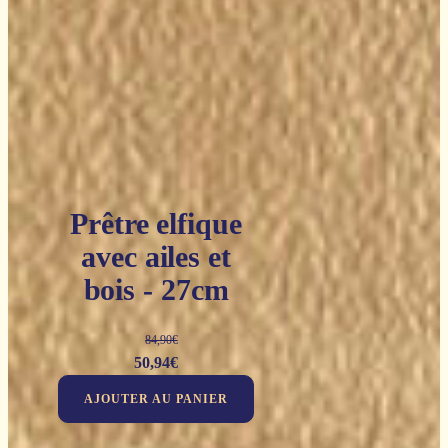
Prêtre elfique
avec ailes et
bois - 27cm
84,90
€
Le
Le
50,94
€
prix
prix
AJOUTER AU PANIER
initial
actuel
était :
est :