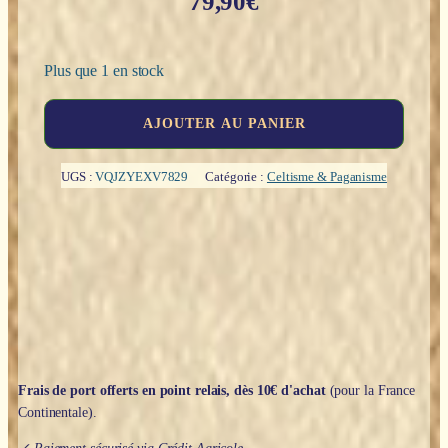
79,90
€
Plus que 1 en stock
quantité
AJOUTER AU PANIER
de
Cailleach
(la
UGS :
VQJZYEXV7829
Catégorie :
Celtisme & Paganisme
vieille
avec
son
corbeau
et
loup)
-18.5cm
Frais de port offerts en point relais, dès 10€ d'achat
(pour la France
Continentale).