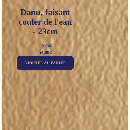
Danu, faisant
couler de l'eau
- 23cm
90,00
€
Le
Le
54,00
€
prix
prix
AJOUTER AU PANIER
initial
actuel
était :
est :
90,00€.
54,00€.