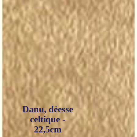
84,90€.
50,94€.
Danu, déesse
celtique -
22,5cm