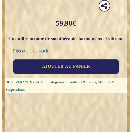
59,90
€
Un outil renommé de sonothérapie, harmonieux et vibrant.
Plus que 1 en stock
quantité
AJOUTER AU PANIER
de
Carillon
Koshi
UGS :
VQJZYEXV5884
Catégories :
Carillons & divers
,
Mobiles &
:
Suspensions
Aria
(air-
jaune)