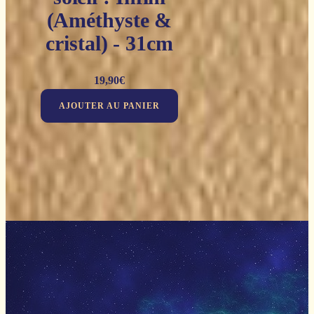
(Améthyste &
cristal) - 31cm
19,90
€
AJOUTER AU PANIER