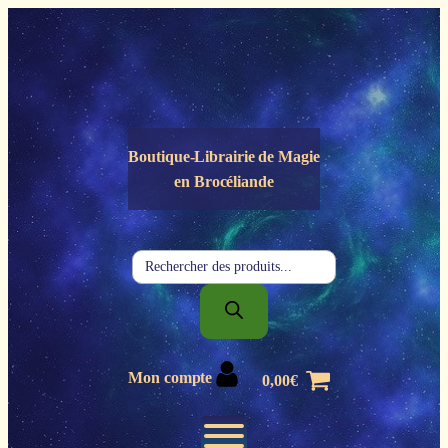
Panneau de gestion des cookies
Boutique-Librairie de
Magie
en Brocéliande
Recherche
de
produits
Mon compte
0,00
€