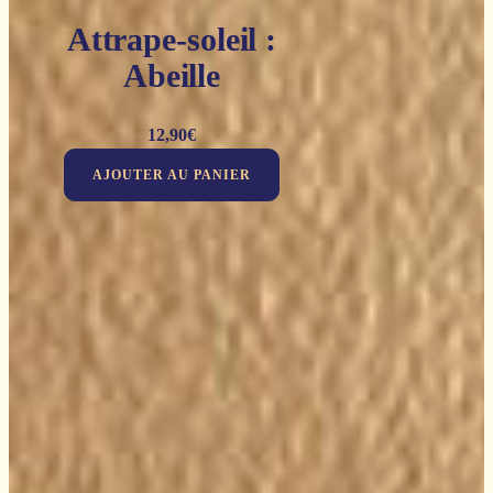
Attrape-soleil :
Abeille
12,90
€
AJOUTER AU PANIER