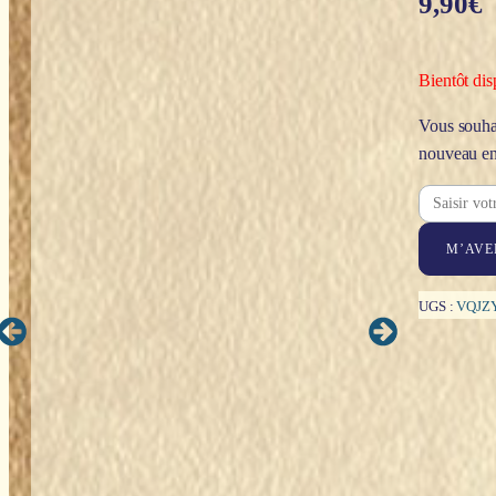
9,90
€
Bientôt dis
Vous souhai
nouveau en
M’AVE
UGS :
VQJZ