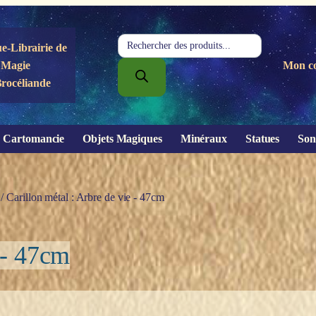
Recherche
e-Librairie de
de
Magie
Mon c
produits
Brocéliande
Cartomancie
Objets Magiques
Minéraux
Statues
Son
/ Carillon métal : Arbre de vie - 47cm
 - 47cm