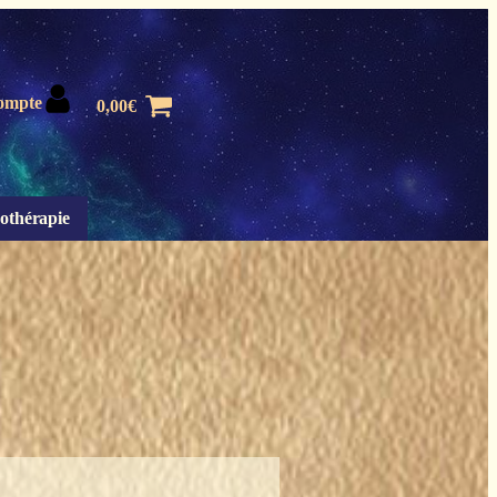
ompte
0,00
€
othérapie