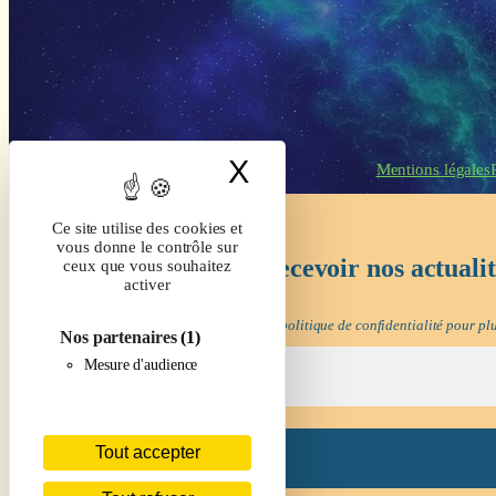
X
Masquer le band
Mentions légales
Ce site utilise des cookies et
vous donne le contrôle sur
Inscrivez-vous pour recevoir nos actuali
ceux que vous souhaitez
activer
Nous ne spammons pas ! Consultez notre
politique de confidentialité
pour plu
Nos partenaires
(1)
Mesure d'audience
Tout accepter