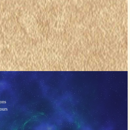
ions
tours