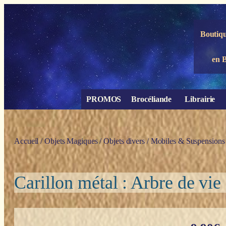
Panneau de gestion des cookies
Boutiqu
en 
PROMOS
Brocéliande
Librairie
Accueil
/
Objets Magiques
/
Objets divers
/
Mobiles & Suspensions
Carillon métal : Arbre de vie