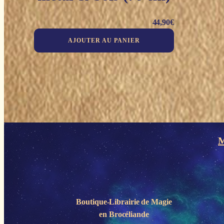
44,90
€
AJOUTER AU PANIER
M
Boutique-Librairie de
Magie
en Brocéliande