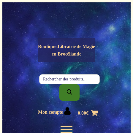
Panneau de gestion des cookies
Boutique-Librairie de
Magie
en Brocéliande
Recherche
de
produits
Mon compte
0,00
€