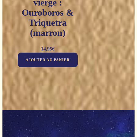
vierge :
Ouroboros &
Triquetra
(marron)
14,95
€
AJOUTER AU PANIER