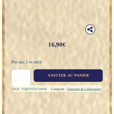
16,90
€
Plus que 2 en stock
quantité
AJOUTER AU PANIER
de
Carnet
de
UGS :
VQJZYEXV14410
Catégorie :
Grimoires & Calligraphie
notes
:
Ganesh
(velours
violet)