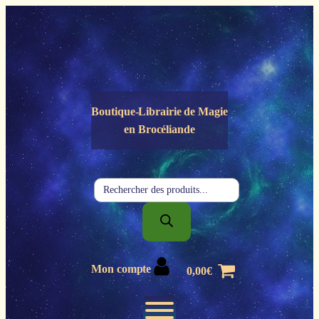
Panneau de gestion des cookies
Boutique-Librairie de
Magie
en Brocéliande
Recherche
de
produits
Mon compte
0,00
€