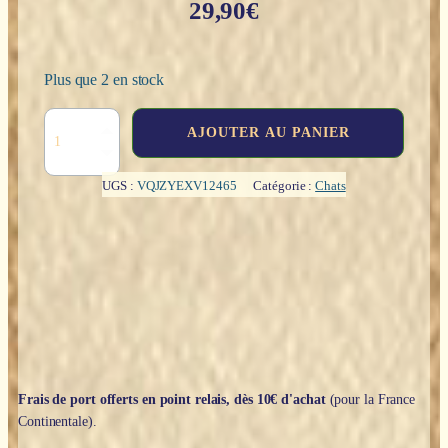
29,90
€
Plus que 2 en stock
quantité
AJOUTER AU PANIER
de
Chat
noir
UGS :
VQJZYEXV12465
Catégorie :
Chats
sur
lune
essayant
d'attraper
une
étoile
-
18,8cm
Frais de port offerts en point relais, dès 10€ d'achat
(pour la France
Continentale).