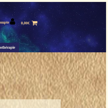
ompte
0,00
€
othérapie