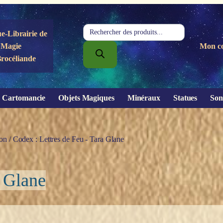
Recherche
e-Librairie de
de
Magie
Mon c
produits
Brocéliande
Cartomancie
Objets Magiques
Minéraux
Statues
Son
ion
/ Codex : Lettres de Feu - Tara Glane
a Glane