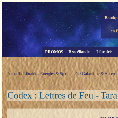
Panneau de gestion des cookies
Boutiqu
en 
PROMOS
Brocéliande
Librairie
Accueil
/
Librairie
/
Energies & Spiritualités
/
Galactique & Ascens
Codex : Lettres de Feu - Tar