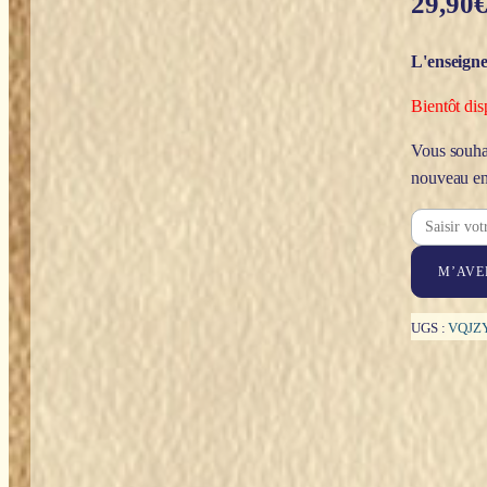
29,90
L'enseigne
Bientôt dis
Vous souhai
nouveau en
M’AVE
UGS :
VQJZ