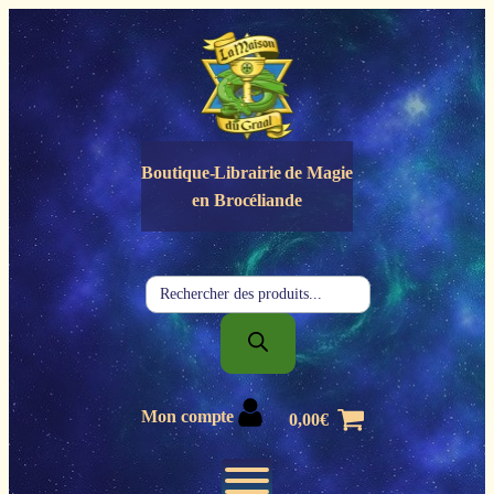
Panneau de gestion des cookies
Boutique-Librairie de
Magie
en Brocéliande
Recherche
de
produits
Mon compte
0,00
€