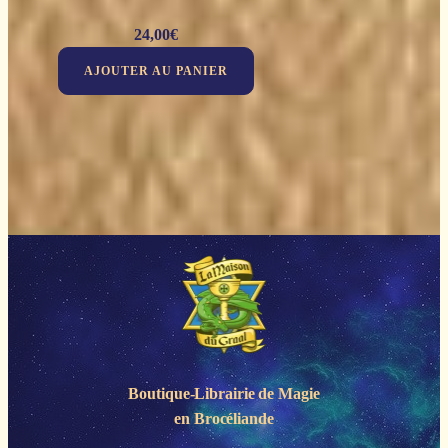
24,00
€
AJOUTER AU PANIER
Boutique-Librairie de
Magie
en Brocéliande