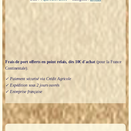
:
Sceau
Chevaliers
"Non
nobis"
Frais de port offerts en point relais, dès 10€ d'achat
(pour la France
Continentale).
✓ Paiement sécurisé via Crédit Agricole
✓ Expédition sous 2 jours ouvrés
✓ Entreprise française