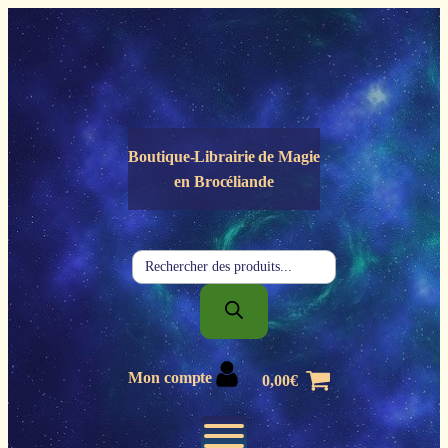
Panneau de gestion des cookies
Boutique-Librairie de
Magie
en Brocéliande
Recherche
de
produits
Mon compte
0,00
€