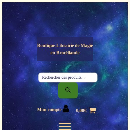
Panneau de gestion des cookies
Boutique-Librairie de
Magie
en Brocéliande
Recherche
de
produits
Mon compte
0,00
€