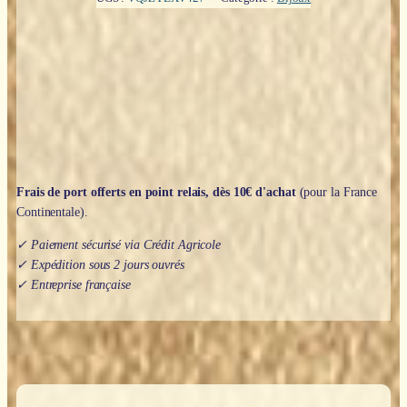
Triskell
cerclé
-
Symboles
bretons
et
celtes
Frais de port offerts en point relais, dès 10€ d'achat
(pour la France
Continentale).
✓ Paiement sécurisé via Crédit Agricole
✓ Expédition sous 2 jours ouvrés
✓ Entreprise française